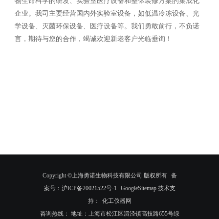
物生命科学的研发、实验室医疗设备和整体装修方案的集成化
企业。我司主要经营国内外实验室设备，如低温冷冻设备、光
学设备、灭菌环保设备、医疗设备等。我们勇敢前行，不负诺
言，期待与您的合作，竭诚欢迎新老客户光临垂询！
Copyright ©上海勇诺生物科技有限公司 版权所有
备
案号：沪ICP备20021522号-1
GoogleSitemap
技术支
持：
化工仪器网
咨询热线： 地址：上海市松江区泗泾镇高技路655号绿