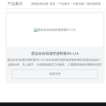
产品展示
您现在的位置:
首页
>
产品展示
>
分析仪器
>顶空进样器
思达全自动顶空进样器HS-12A
思达全自动顶空进样器HS-12A 全自动顶空进样器控制色谱仪实现自动运行，
连续分析，无人值守，大程度地发挥工作效率，只需要将装有待测样的顶空
瓶装进顶空进样器，按一下启动按键，顶空将会按照预设的方法进行自动平
查看详情
衡加热，自动加压进样，自动清扫，自动启动气相色谱运行。