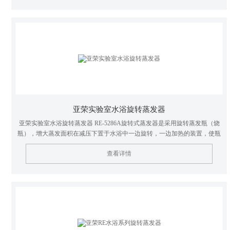
亚荣实验室水浴旋转蒸发器
亚荣实验室水浴旋转蒸发器 RE-5286A旋转式蒸发器是采用旋转蒸发瓶（烧
瓶），增大蒸发面积在减压下置于水浴中一边旋转，一边加热的装置，使瓶
内溶液扩散蒸发。是化学工业，医药工业，高等院校和科研实验室等单位用
查看详情
于制造及分析实验赖以浓缩，干燥，回收等较为理想的*基本仪器。