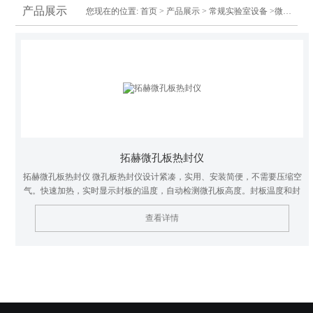
产品展示
您现在的位置:
首页
>
产品展示
>
常规实验室设备
>微孔板热封仪
拓赫微孔板热封仪
拓赫微孔板热封仪 微孔板热封仪设计紧凑，实用、安装简便，不需要压缩空
气。快速加热，实时显示封板的温度，自动检测微孔板高度。封板温度和封
板时间都可设置---也是PCR仪、定量PCR仪的伴侣!
查看详情