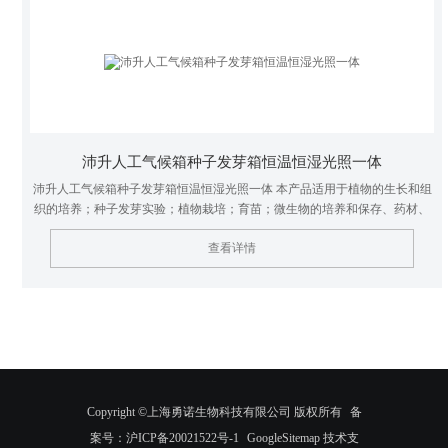
沛升人工气候箱种子发芽箱恒温恒湿光照一体
沛升人工气候箱种子发芽箱恒温恒湿光照一体 本产品适用于植物的生长和组
织的培养；种子发芽实验；植物栽培；育苗；微生物的培养和保存、药材、
木材、建材的性能测试；昆虫和小动物的饲养，工业产品的质量检查以及其
查看详情
他用途的恒温、恒湿、光照实验。
Copyright ©上海勇诺生物科技有限公司 版权所有
备
案号：沪ICP备20021522号-1
GoogleSitemap
技术支