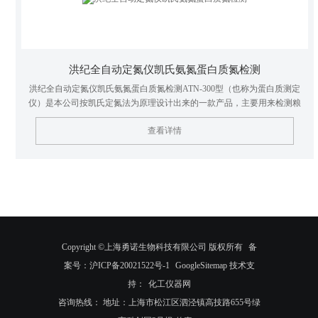
洪纪全自动定氮仪凯氏氨氮蛋白质氮检测
洪纪全自动定氮仪凯氏氨氮蛋白质氮检测ATN-300型（也称为蛋白质测定
仪）是本公司按凯氏定氮法为原理设计出来的一款产品，主要用来检测粮
食、食品、乳制品、饮料、饲料、土壤、水、药物、沉淀物和化学品等中的
查看详情
氨氮、蛋白质氮等含量。检测方法符合国标、AOAC、ISO等
Copyright ©上海勇诺生物科技有限公司 版权所有
备
案号：沪ICP备20021522号-1
GoogleSitemap
技术支
持：
化工仪器网
咨询热线： 地址：上海市松江区泗泾镇高技路655号绿