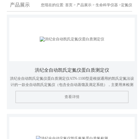
产品展示
您现在的位置:
首页
>
产品展示
>
生命科学仪器
>定氮仪
洪纪全自动凯氏定氮仪蛋白质测定仪
洪纪全自动凯氏定氮仪蛋白质测定仪ATN-1100型是根据通用的凯氏定氮法设
计的一款全自动凯氏定氮仪（包含全自动蒸馏及滴定系统），主要用来检测
粮食、食品、乳制品、饮料、饲料、土壤、水、药物、沉淀物和化学品等中
查看详情
的氮、蛋白质、氨、酚、挥发性脂肪酸、二氧化硫、乙醇等含量。检测方法
符合国标、AOAC、EPA、DIN、ISO等