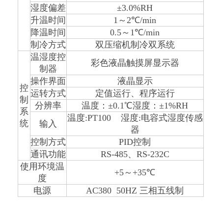
湿度偏差
±3.0%RH
升温时间
1
～
2
℃
/min
降温时间
0.5
～
1
℃
/min
制冷方式
双压缩机制冷双系统
温湿度控
彩色液晶触摸屏显示器
制器
操作界面
液晶显示
控
运转方式
定值运行、程序运行
制
分辨率
温度：
±0.1
℃湿度：
±1%RH
系
温度
:PT100
湿度
:
电容式湿度传感
统
输入
器
控制方式
PID
控制
通讯功能
RS-485
、
RS-232C
使用环境温
+5
～
+35
℃
度
电源
AC380 50HZ
三相五线制