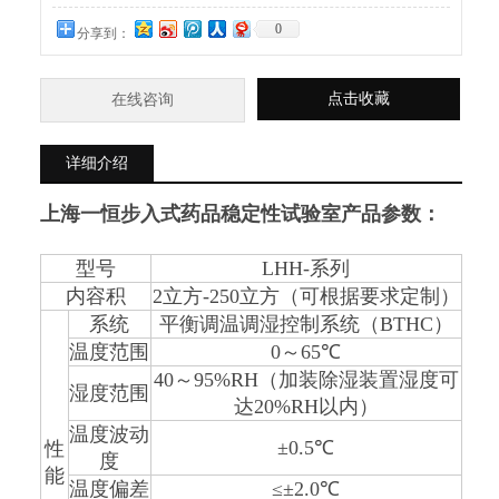
0
分享到：
点击收藏
在线咨询
详细介绍
上海一恒步入式药品稳定性试验室
产品参数：
型号
LHH-
系列
内容积
2
立方
-250
立方（可根据要求定制）
系统
平衡调温调湿控制系统（
BTHC
）
温度范围
0
～
65
℃
40
～
95%RH
（加装除湿装置湿度可
湿度范围
达
20%RH
以内）
温度波动
±0.5
℃
性
度
能
温度偏差
≤±2.0
℃