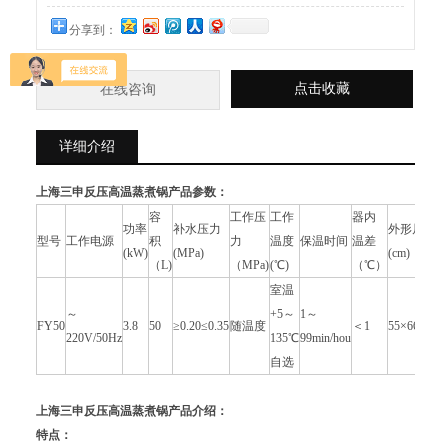
分享到：
点击收藏
在线咨询
详细介绍
上海三申反压高温蒸煮锅
产品参数：
容
工作压
工作
器内
功率
补水压力
外形尺寸
型号
工作电源
积
力
温度
保温时间
温差
(kW)
(MPa)
(cm)
（L)
（MPa)
(℃)
（℃）
室温
～
+5～
1～
FY50
3.8
50
≥0.20≤0.35
随温度
＜1
55×66×100
220V/50Hz
135℃
99min/hou
自选
上海三申反压高温蒸煮锅
产品介绍：
特点：