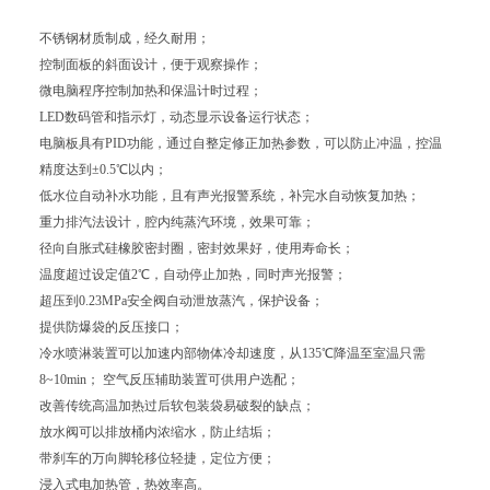
不锈钢材质制成，经久耐用；
控制面板的斜面设计，便于观察操作；
微电脑程序控制加热和保温计时过程；
LED数码管和指示灯，动态显示设备运行状态；
电脑板具有PID功能，通过自整定修正加热参数，可以防止冲温，控温
精度达到±0.5℃以内；
低水位自动补水功能，且有声光报警系统，补完水自动恢复加热；
重力排汽法设计，腔内纯蒸汽环境，效果可靠；
径向自胀式硅橡胶密封圈，密封效果好，使用寿命长；
温度超过设定值2℃，自动停止加热，同时声光报警；
超压到0.23MPa安全阀自动泄放蒸汽，保护设备；
提供防爆袋的反压接口；
冷水喷淋装置可以加速内部物体冷却速度，从135℃降温至室温只需
8~10min； 空气反压辅助装置可供用户选配；
改善传统高温加热过后软包装袋易破裂的缺点；
放水阀可以排放桶内浓缩水，防止结垢；
带刹车的万向脚轮移位轻捷，定位方便；
浸入式电加热管，热效率高。