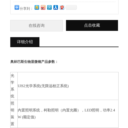
分享到：
点击收藏
在线咨询
详细介绍
奥林巴斯生物显微镜
产品参数：
光
学
UIS2
光学系统(无限远校正系统)
系
统
照
明
内置照明系统，柯勒照明（内置光圈），LED照明，功率2.4
装
W (额定值)
置