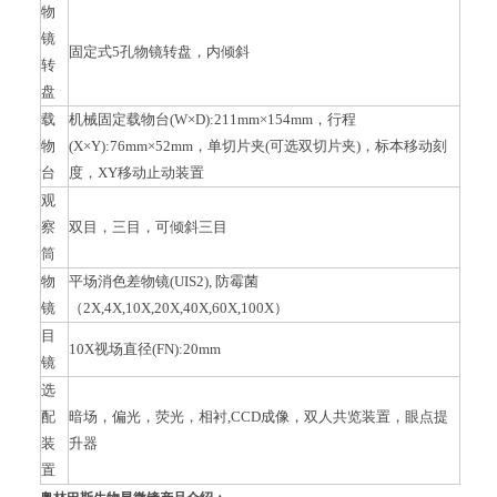
物
镜
固定式5孔物镜转盘，内倾斜
转
盘
载
机械固定载物台(W×D):211mm×154mm，行程
物
(X×Y):76mm×52mm，单切片夹(可选双切片夹)，标本移动刻
台
度，XY移动止动装置
观
察
双目，三目，可倾斜三目
筒
物
平场消色差物镜(UIS2), 防霉菌
镜
（2X,4X,10X,20X,40X,60X,100X）
目
10X
视场直径(FN):20mm
镜
选
配
暗场，偏光，荧光，相衬,CCD成像，双人共览装置，眼点提
装
升器
置