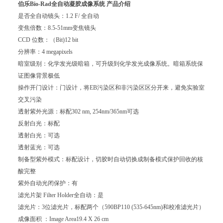
伯乐Bio-Rad全自动凝胶成像系统
产品介绍
是否全自动镜头：1.2 F/ 全自动
变焦倍数：8.5-51mm变焦镜头
CCD 位数：（Bit)12 bit
分辨率：4 megapixels
暗室级别：化学发光级暗箱，可升级到化学发光成像系统。暗箱系统保
证图像背景极低
操作开门设计：门设计，将EB污染区和非污染区区分开来，避免实验室
交叉污染
透射紫外光源：标配302 nm, 254nm/365nm可选
反射白光：标配
透射白光：可选
透射蓝光：可选
制备型紫外模式：标配设计，切胶时自动切换成制备模式保护回收的核
酸完整
紫外自动光闭保护：有
滤光片架 Filter Holder全自动：是
滤光片：3位滤光片，标配两个（590BP110 (535-645nm)和校准滤光片）
成像面积 ：Image Area19.4 X 26 cm