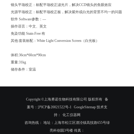
镜头平场校正：标配平场校正滤光片，解决CCD镜头的鱼眼效应
光源平场校正：标配平场校正板，解决紫外或白光的背景不均一的问题
软件 Software参数：---
操作语言：中文、英文
免染功能 Stain-Free:有
其他:套装标配：White Light Conversion Screen（白光板）
体积:36cm*60cm*90cm
重量:31kg
储存条件：室温
Copyright ©上海勇诺生物科技有限公司 版权所有
备
案号：沪ICP备20021522号-1
GoogleSitemap
技术支
持：
化工仪器网
咨询热线： 地址：上海市松江区泗泾镇高技路655号绿
亮科创园3号楼 传真：