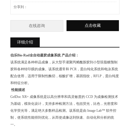
分享到：
点击收藏
在线咨询
详细介绍
伯乐Bio-Rad全自动凝胶成像系统
产品介绍：
该系统满足各种样品成像，从大型手灌聚丙烯酰胺胶到小型琼脂糖预制
胶和各种转印膜的成像。该系统通常和 PCR，蛋白纯化系统和电泳系统
配合使用，适用于限制性酶切，核酸扩增，基因指纹，RFLP，蛋白纯度
和特征分析。
性能描述
GelDoc XR+ 成像系统是以高分辨率和高灵敏度的 CCD 为成像检测技术
为基础，模块化设计，支持多种检测方法，包括荧光，比色，光密度和
化学荧光等，满足绝大多数样品检测。该系统是由 Image Lab™ 软件控
制，使系统性能得到优化，从而使成像达到快速、自动化和分析的统
一。