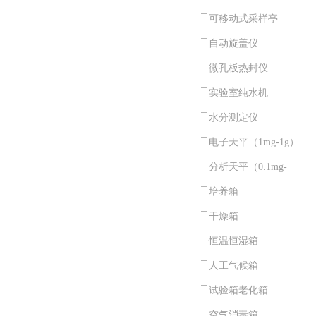
可移动式采样亭
自动旋盖仪
微孔板热封仪
实验室纯水机
水分测定仪
电子天平（1mg-1g）
分析天平（0.1mg-
0.01mg）
培养箱
干燥箱
恒温恒湿箱
人工气候箱
试验箱老化箱
空气消毒箱