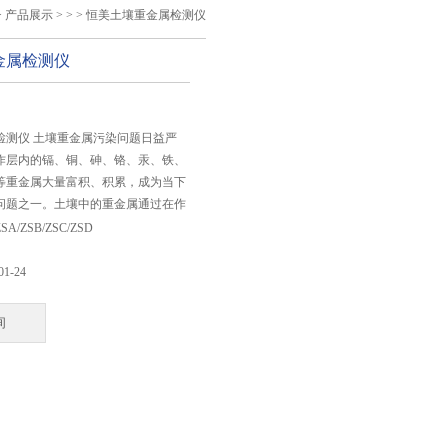
>
产品展示
> > > 恒美土壤重金属检测仪
金属检测仪
：
检测仪 土壤重金属污染问题日益严
作层内的镉、铜、砷、铬、汞、铁、
等重金属大量富积、积累，成为当下
问题之一。土壤中的重金属通过在作
食物链，对人畜健康造成严重威胁。
SA/ZSB/ZSC/ZSD
采、 工业“三废"的排放、含重金属
业生产中的污水灌溉，农用化学药品
01-24
。
询