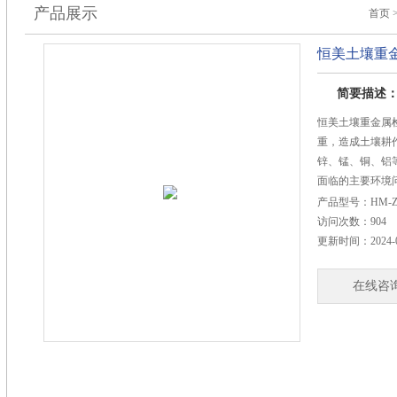
产品展示
首页
恒美土壤重
简要描述
恒美土壤重金属
重，造成土壤耕
锌、锰、铜、铝
面临的主要环境
物体内富集进入
产品型号：
HM-Z
有色金属矿山的开
访问次数：
904
废弃物堆积、农
更新时间：
2024-
的不合理使用等
在线咨