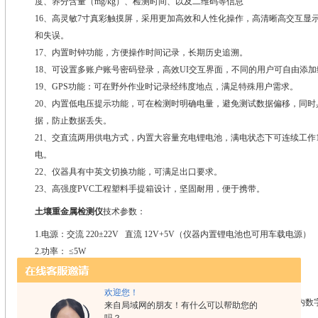
度、养分含量（mg/kg）、检测时间、以及二维码等信息
16、高灵敏7寸真彩触摸屏，采用更加高效和人性化操作，高清晰高交互显
和失误。
17、内置时钟功能，方便操作时间记录，长期历史追溯。
18、可设置多账户账号密码登录，高效UI交互界面，不同的用户可自由添
19、GPS功能：可在野外作业时记录经纬度地点，满足特殊用户需求。
20、内置低电压提示功能，可在检测时明确电量，避免测试数据偏移，同
据，防止数据丢失。
21、交直流两用供电方式，内置大容量充电锂电池，满电状态下可连续工作
电。
22、仪器具有中英文切换功能，可满足出口要求。
23、高强度PVC工程塑料手提箱设计，坚固耐用，便于携带。
土壤重金属检测仪
技术参数：
1.电源：交流 220±22V 直流 12V+5V（仪器内置锂电池也可用车载电源）
2.功率： ≤5W
3.量程及分辨率：0.001-9999
4.重复性误差： ≤0.03%（0.0003，重铬酸钾溶液）
欢迎您！
5.仪器稳定性：一个小时内显示数字无漂移（透光度测量）；两个小时内数字漂移
来自局域网的朋友！有什么可以帮助您的