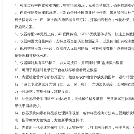
4、检测过程中内置校准功能，智能恒流稳压，光强自动校准，确保检测准
5、内置作物专家施肥系统，可对百余种全国农业经济作物、果树等的目标
科学指导农业生产。测土配方施肥结果可打印，打印内容包含：作物种类、
议施肥方案。
6、仪器标配wifi无线上传、4G联网传输、GPRS无线远传功能，快速上传数
7、仪器内置大容量内存，支持查看全部历史检测记录，以及传输所有检测
8、配有智慧云农业平台，仪器连入无线网络后，可将检测数据可选择性或
据管理和可视化分析。
9、仪器同时具有USB接口、以太网接口，并可随时用U盘拷贝出数据。
10、可用手机随时登录云平台在线移动查看历史数据
11、内置植物营养诊断标准图谱，根据各农作物营养缺失的图片，进行叶面
12、4波长专业测试冷光源（红、蓝、绿、橙），光源波长稳定，长时间连续
万小时级别，重现性好，准确度高。
13、比色池部分采用标准1cm比色皿，无机械位移及磨损，光路测试定位
果优于国标要求。
14、仪器系统内带有样品前处理操作视频，各种样品检测方法点击视频模
书，指导教学方便快速，方便新手快速操作。
15、内置新一代高速热敏打印机（无需色带），打印内容包含：检测单位