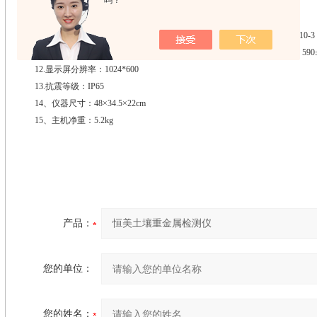
吗？
量）、0.001（吸光度测量）。
6.线性误差： ≤0.1%（0.001，硫酸铜检测）
7.灵敏度：红光≥4.5 ×10-5 蓝光≥3.17×10-3 绿光≥2.35×10-3 橙光≥2.13×10-3
8.波长范围 ：红光：680±2nm; 蓝光：420±2nm; 绿光：510±2nm；橙光：590
12.显示屏分辨率：1024*600
13.抗震等级：IP65
14、仪器尺寸：48×34.5×22cm
15、主机净重：5.2kg
产品：
您的单位：
您的姓名：