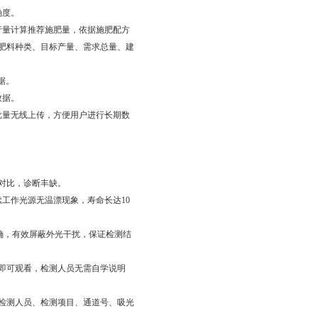
确度。
产量计算推荐施肥量，依据施肥配方
肥料种类、目标产量、需求总量、建
据。
数据。
批量无线上传，方便用户进行长期数
对比，诊断丰缺。
工作光源无温漂现象，寿命长达10
精确，有效屏蔽外光干扰，保证检测结
块即可观看，检测人员无需自学说明
、检测人员、检测项目、通道号、吸光