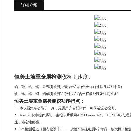
详细介绍
恒美土壤重金属检测仪
检测速度
：
铅、砷、铬、镉、汞五项检测共60分钟左右(含土样前处理及试剂准备)
铁、锌、锰、铜、铝单项检测30分钟左右(含土样前处理及试剂准备)
：
恒美土壤重金属检测仪功能特点
1、本仪器集各功能于一身，无需用户自配附件，可灵活流动检测。
2、Android安卓操作系统，主控芯片采用ARM Cortex-A7，RK3288/4核
速，稳定性更强。
3、6个检测通道（固态化设计），一次性可快速检测6个样品，极大提升检