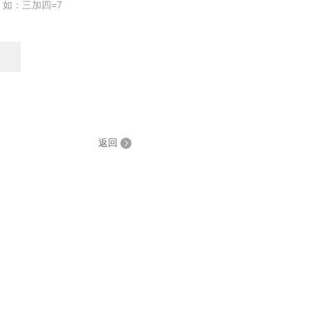
，如：三加四=7
返回