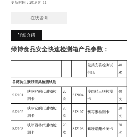
更新时间：
2019-04-11
在线咨询
详细介绍
绿博食品安全快速检测箱
产品参数：
鼠药安妥检测试
40
剂纸
次
兽药
抗生素
残留
类检测试剂
呋喃唑酮代谢物检
20
瘦肉精三联检测
40
SJ2101
SJ2004
测卡
次
卡
次
呋喃它酮代谢物检
20
20
SJ2102
SJ2107
氯霉素检测卡
测卡
次
次
呋喃西林代谢物检
20
20
SJ2103
SJ2108
氟喹诺酮检测卡
测卡
次
次