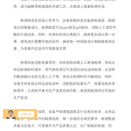
势，成为破解质检难题的关键工具，从根源上规避检测失误。
检测精准是其核心竞争力。设备搭载的高灵敏度检测器，能精
准识别微量成分，检测精度可达ppm甚至ppb级别，消除人工感官判
断的主观误差。同时，色谱柱的强分离能力，能将复杂成分逐一分
离，避免成分重叠导致的误判，确保每一种风险成分都能被精准定
量，为质量判定提供可靠数据支撑。
检测高效适配批量需求。传统质检依赖人工逐项检测，单批次
样品检测耗时漫长，而气相色谱仪可实现自动化连续检测，从进样
到数据输出全程无需人工干预，单批次检测时间大幅缩短。同时，
设备支持多批次样品连续进样，适配瓶胚批量生产、批量送检的质
检需求，让质检节奏与生产进度高效匹配，避免因检测滞后导致的
生产延误。
合规是质量保障。设备严格遵循国家及行业相关标准，从样品
预处理、进样条件到检测流程，每一步都符合规范要求，检测数据
具备法定效力，可直接作为产品质量认证、出厂检验的依据。同