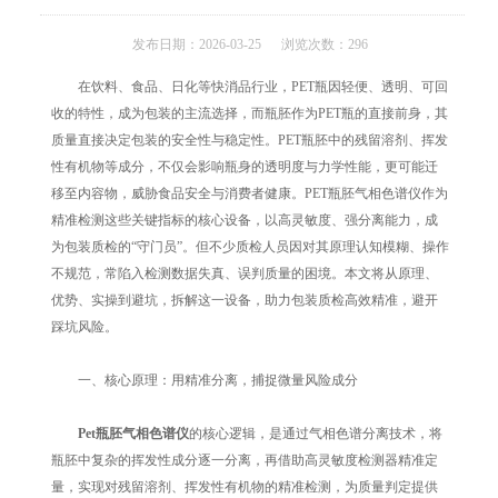
发布日期：2026-03-25 浏览次数：296
在饮料、食品、日化等快消品行业，PET瓶因轻便、透明、可回
收的特性，成为包装的主流选择，而瓶胚作为PET瓶的直接前身，其
质量直接决定包装的安全性与稳定性。PET瓶胚中的残留溶剂、挥发
性有机物等成分，不仅会影响瓶身的透明度与力学性能，更可能迁
移至内容物，威胁食品安全与消费者健康。PET瓶胚气相色谱仪作为
精准检测这些关键指标的核心设备，以高灵敏度、强分离能力，成
为包装质检的“守门员”。但不少质检人员因对其原理认知模糊、操作
不规范，常陷入检测数据失真、误判质量的困境。本文将从原理、
优势、实操到避坑，拆解这一设备，助力包装质检高效精准，避开
踩坑风险。
一、核心原理：用精准分离，捕捉微量风险成分
Pet瓶胚气相色谱仪
的核心逻辑，是通过气相色谱分离技术，将
瓶胚中复杂的挥发性成分逐一分离，再借助高灵敏度检测器精准定
量，实现对残留溶剂、挥发性有机物的精准检测，为质量判定提供