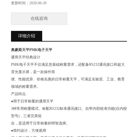
产品特点:
更新时间：
2020-06-20
●用于日常称重的通用天平
3种常用称重模式、标配RS232标准通讯接口、自带内部校准功能（仅内
在线咨询
校型号），三者完美组
合，是适用于日常称量的明智选择。
详细介绍
奥豪斯天平PMK电子天平
通用天平经典设计
PMK电子天平不仅满足您基础称重需求，还配备RS232通讯接口和超大
背光显示屏，是一款操作简
便、性能优异、价格实惠的日常称重天平，可满足实验室、工业、教育
领域的称重需求。
产品特点:
●用于日常称重的通用天平
3种常用称重模式、标配RS232标准通讯接口、自带内部校准功能(仅内校
型号)，三者完美组
合，是适用于日常称量的明智选择。
●简约设计，方便易用