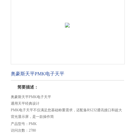
奥豪斯天平PMK电子天平
简要描述：
奥豪斯天平PMK电子天平
通用天平经典设计
PMK电子天平不仅满足您基础称重需求，还配备RS232通讯接口和超大
背光显示屏，是一款操作简
便、性能优异、价格实惠的日常称重天平，可满足实验室、工业、教育
产品型号：
PMK
领域的称重需求。
访问次数：
2780