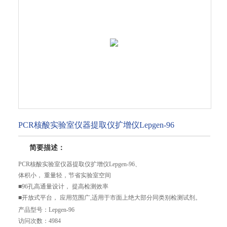
PCR核酸实验室仪器提取仪扩增仪Lepgen-96
简要描述：
PCR核酸实验室仪器提取仪扩增仪Lepgen-96、
体积小， 重量轻，节省实验室空间
■96孔高通量设计， 提高检测效率
■开放式平台， 应用范围广,适用于市面上绝大部分同类别检测试剂。
软件
产品型号：
Lepgen-96
操作界面简洁、 美观;
访问次数：
4984