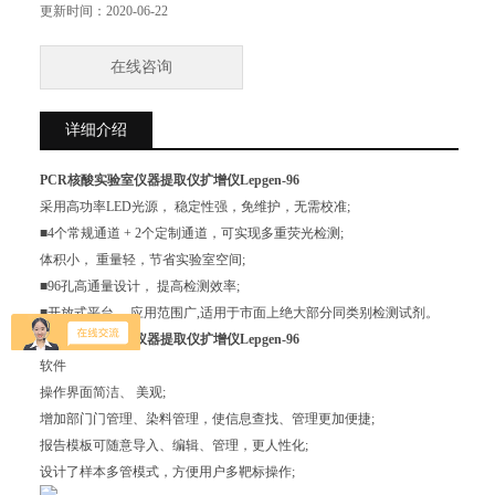
增加部门门管理、染料管理，使信息查找、管理更加便捷
更新时间：
2020-06-22
报告模板可随意导入、编辑、管理，更人性化
在线咨询
详细介绍
PCR核酸实验室仪器提取仪扩增仪Lepgen-96
采用高功率LED光源， 稳定性强，免维护，无需校准;
■4个常规通道 + 2个定制通道，可实现多重荧光检测;
体积小， 重量轻，节省实验室空间;
■96孔高通量设计， 提高检测效率;
■开放式平台， 应用范围广,适用于市面上绝大部分同类别检测试剂。
PCR核酸实验室仪器提取仪扩增仪Lepgen-96
软件
操作界面简洁、 美观;
增加部门门管理、染料管理，使信息查找、管理更加便捷;
报告模板可随意导入、编辑、管理，更人性化;
设计了样本多管模式，方便用户多靶标操作;