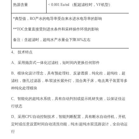
热源含量
< 0.001 Eu/ml （配超滤柱时，VF机型）
*典型值，RO产水的电导率受自来水进水电导率的影响
**TOC含量直接受到进水条件和采样操作环境的影响
备注：含超滤时，超纯水产水量会下降30%左右
4、 技术特点
A、采用抛弃式一体化过滤柱，短时间内更换任何部件
B、模块化设计理念，具有预处理柱、反渗透膜，纯化柱，超纯柱，超
滤柱，微孔过滤器，单/双波长紫外灯，混合离子床，电去离子装置等多
种纯化处理模块
C、智能化的超纯水系统，具有自动判别或提示耗材失效，以保证佳运
行状态
D、采用CPU自动控制技术，智能判断配置，具有断水自动停机，开机
定时或任意设置时间自动清洗功能，纯水/超纯水双流路设计，全自动运
行