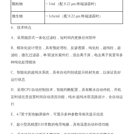
颗粒物
< 1/ml （配 0.22 μm 终端滤器时）
微生物
< 1cfu/ml （配 0.22 μm 终端滤器时）
4、 技术特点
A、采用抛弃式一体化过滤柱，短时间内更换任何部件
B、模块化设计理念，具有预处理柱、反渗透膜，纯化柱，超纯柱，超
滤柱，微孔过滤器，单/双波长紫外灯，混合离子床，电去离子装置等多
种纯化处理模块
C、智能化的超纯水系统，具有自动判别或提示耗材失效，以保证良好
运行状态
D、采用CPU自动控制技术，智能判断配置，具有断水自动停机，开机
定时或任意设置时间自动清洗功能，纯水/超纯水双流路设计，全自动运
行
E、4.7英寸彩色触屏操作，可显示多种参数等相关提示信息
F、超小型高精度0.01常数的电导电极，具有温度自动补偿功能