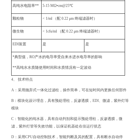
高纯水电阻率**
5-15 MΩ•cm@25℃
颗粒物
< 1/ml （配 0.22 μm 终端滤器时）
微生物
< 1cfu/ml （配 0.22 μm 终端滤器时）
EDI装置
是
是
*典型值，RO产水的电导率受自来水进水电导率的影响
**高纯水水质随使用时间和水质情况有一定波动
4、 技术特点
A：采用抛弃式一体化过滤柱，操作简单，可在短时间内更换任何部件
B：模块化设计理念，具有预处理柱，反渗透膜，EDI、微滤，紫外灯等
模块
C：智能化的纯水器，具有自动判别和提示预处理柱，反渗透膜，微
滤，紫外灯管等失效功能，以保证机器处在佳运行状态
D：采用CPU自动控制技术，智能判断及其的配置，具有断水自动停