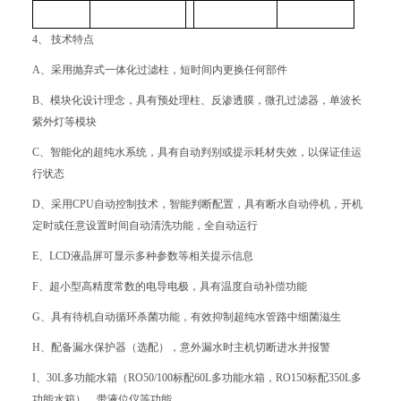
4、 技术特点
A、采用抛弃式一体化过滤柱，短时间内更换任何部件
B、模块化设计理念，具有预处理柱、反渗透膜，微孔过滤器，单波长
紫外灯等模块
C、智能化的超纯水系统，具有自动判别或提示耗材失效，以保证佳运
行状态
D、采用CPU自动控制技术，智能判断配置，具有断水自动停机，开机
定时或任意设置时间自动清洗功能，全自动运行
E、LCD液晶屏可显示多种参数等相关提示信息
F、超小型高精度常数的电导电极，具有温度自动补偿功能
G、具有待机自动循环杀菌功能，有效抑制超纯水管路中细菌滋生
H、配备漏水保护器（选配），意外漏水时主机切断进水并报警
I、30L多功能水箱（RO50/100标配60L多功能水箱，RO150标配350L多
功能水箱），带液位仪等功能