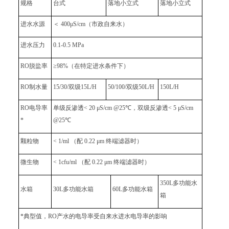
规格
台式
落地小立式
落地小立式
进水水源
＜ 400μS/cm（市政自来水）
进水压力
0.1-0.5 MPa
RO脱盐率
≥98%（在特定进水条件下）
RO制水量
15/30/双级15L/H
50/100/双级50L/H
150L/H
RO电导率
单级反渗透< 20 μS/cm @25℃，双级反渗透< 5 μS/cm
*
@25℃
颗粒物
< 1/ml （配 0.22 μm 终端滤器时）
微生物
< 1cfu/ml （配 0.22 μm 终端滤器时）
350L多功能水
水箱
30L多功能水箱
60L多功能水箱
箱
*典型值，RO产水的电导率受自来水进水电导率的影响