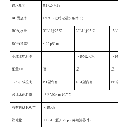
进水压力
0.1-0.5 MPa
RO脱盐率
≥98%（在特定进水条件下）
RO制水量
30L/H@25℃
30L/H@25℃
15L/H，
RO电导率*
< 20 μS/cm
-
-
高纯水电阻率
-
＞10MΩ.CM
＞10MΩ.
配置EDI
否
是
是
TOC在线监测
NT型含有
NET型含有
EPT型含
超纯水电阻率
18.2 MΩ•cm@25℃
总有机碳TOC**
＜10ppb
颗粒物
< 1/ml （配 0.22 μm 终端滤器时）