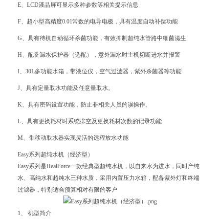
E、LCD液晶屏可显示多种参数等相关提示信息
F、超小型高精度0.01常数的电导电极，具有温度自动补偿功能
G、具有待机自动循环杀菌功能，有效抑制超纯水管路中细菌滋生
H、配备漏水保护器（选配），意外漏水时主机切断进水并报警
I、30L多功能水箱，带液位仪，空气过滤器，紫外杀菌器等功能
J、具有定量取水功能及任意量取水。
K、具有密码设置功能，防止非相关人员的误操作。
L、具有更换耗材时系统排空及更换耗材次数的记录功能
M、带移动取水器实现灵活的远程放水功能
Easy系列超纯水机（经济型）
Easy系列是HealForce一款经典型超纯水机，以自来水为进水，同时产纯
水、高纯水和超纯水三种水质，采用内置压力水箱，配备紫外灯和终端
过滤器，特别适合预算相对有限的客户
1、 机型简介