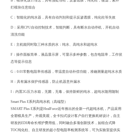
B：模块化设计理念，具有预处理柱，反渗透膜，纯化柱，微滤，紫外
灯模块任意组合
C：智能化的纯水器，具有自动判别和提示反渗透膜，纯化柱等失效
D：采用CPU自动控制技术，智能判断，具有断水自动停机，开机自动
清洗功能
E：主机能同时取三种水质的水：纯水、高纯水和超纯水
F：操作面板简单，液晶显示屏，可显示多种参数，包含电阻率，工作状
态等提示信息
G：0.01常数电阻率传感器，带温度自动补偿功能，准确测量超纯水水质
H：具有漏水保护传感器，防止机器意外漏水
I：内置2G压力水箱，无菌，无毒，保持新鲜的纯水，超纯水随用随制
Smart Plus E系列高纯水机（高端型）
SMART Plus E系列是HealForce近年推出的全新一代超纯水机，产品采用
全塑模具生产，外观美观，全卡扣式设计客户自行更换耗材设计，自主
研发的EDI寿命长维护费用低，同时融合多项创新技术，如组合式降
TOC纯化柱、自主研发的超小型电阻率检测系统等，可为实验室提供实