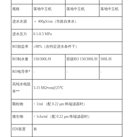
规格
落地中立机
落地中立机
落地中立机
进水水源
＜ 400μS/cm（市政自来水）
进水压力
0.1-0.5 MPa
RO脱盐率
≥98%（在特定进水条件下）
RO制水量
150/300L/H
双级RO 150/300L/H
500L/H
RO电导率*
-
-
-
高纯水电阻
5-15 MΩ•cm@25℃
率**
颗粒物
< 1/ml （配 0.22 μm 终端滤器时）
微生物
< 1cfu/ml （配 0.22 μm 终端滤器时）
EDI装置
有