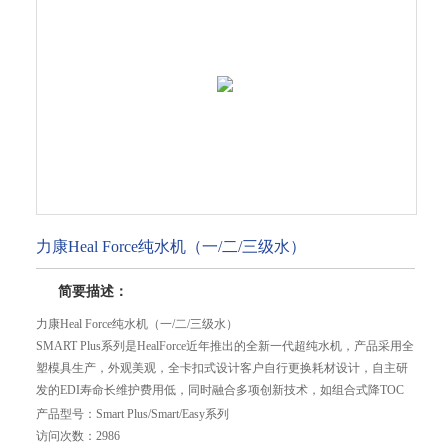
力康Heal Force纯水机（一/二/三级水）
简要描述：
力康Heal Force纯水机（一/二/三级水）
SMART Plus系列是HealForce近年推出的全新一代超纯水机，产品采用全
塑模具生产，外观美观，全卡扣式设计客户自行更换耗材设计，自主研
发的EDI寿命长维护费用低，同时融合多项创新技术，如组合式降TOC
纯化柱、自主研发的超小型电阻率检测系统等，为追求纯水水质和更高
产品型号：
Smart Plus/Smart/Easy系列
体验感的用户提供整体解决方案！
访问次数：
2986