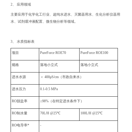
2、 应用领域
主要应用于化学化工行业、超纯水进水、灭菌器用水、生化分析仪器用
水、试剂缓冲液配置、微生物分析等领域。
3、 水质指标表
项目
PureForce ROE70
PureForce ROE100
规格
落地小立式
落地小立式
进水水源
＜ 400μS/cm（市政自来水）
进水压力
0.1-0.5 MPa
RO脱盐率
≥98%（在特定进水条件下）
RO制水量
70L/H @25℃
100L/H @25℃
RO电导率*
-