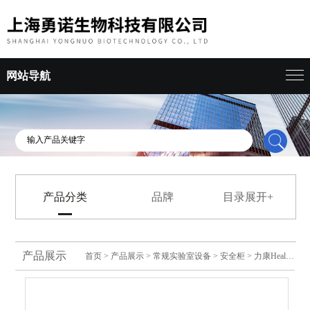
网站导航
产品分类
品牌
目录展开+
产品展示
首页
>
产品展示
>
常规实验室设备
>
安全柜
> 力康Heal Force纯水机（一/二/三级水）