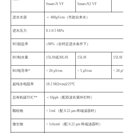
Smart-N VF
Smart-N2 VF
进水水源
＜ 400μS/cm（市政自来水）
进水压力
0.1-0.5 MPa
RO脱盐率
≥98%（在特定进水条件下）
RO制水量
15L/H或30L/H
15L/H
15L/H
RO电导率*
< 20 μS/cm
< 5 μS/cm
< 20 μS/cm
超纯水电阻率
18.2 MΩ•cm@25℃
总有机碳TOC**
＜10ppb（配双波长紫外灯时）
颗粒物
< 1/ml （配 0.22 μm 终端滤器时）
微生物
< 1cfu/ml （配 0.22 μm 终端滤器时）