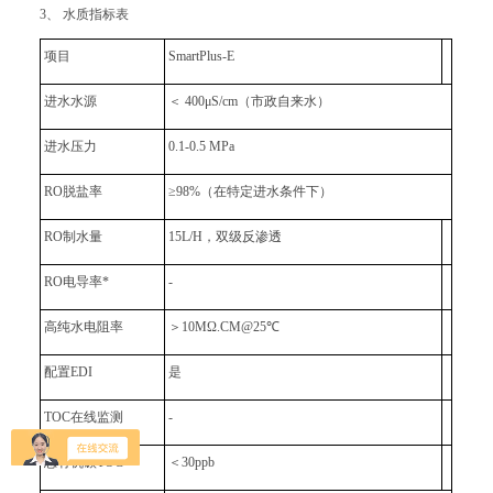
3、 水质指标表
项目
SmartPlus-E
进水水源
＜ 400μS/cm（市政自来水）
进水压力
0.1-0.5 MPa
RO脱盐率
≥98%（在特定进水条件下）
RO制水量
15L/H，双级反渗透
RO电导率*
-
高纯水电阻率
＞10MΩ.CM@25℃
配置EDI
是
TOC在线监测
-
总有机碳TOC**
＜30ppb