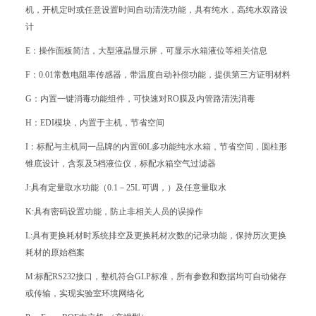
机，开机定时或任意设置时间自动清洗功能，具有纯水，高纯水双路设
计
E：操作面板简洁，大型液晶显示屏，可显示水箱液位等相关信息
F：0.01常数电阻率传感器，带温度自动补偿功能，提供第三方证明材料
G：内置一键消毒功能组件，可快速对RO膜及内管路清洗消毒
H：EDI模块，内置于主机，节省空间
I：标配与主机同一品牌的内置60L多功能纯水水箱，节省空间，圆柱形
锥底设计，含泵及5档液位仪，标配水箱空气过滤器
J:具有定量取水功能（0.1－25L 可调，）及任意量取水
K:具有密码设置功能，防止非相关人员的误操作
L:具有更换耗材时系统排空及更换耗材次数的记录功能，保持历次更换
耗材的原始档案
M:标配RS232接口，整机符合GLP标准，所有参数和数据均可自动储存
或传输，实现实验室环境网络化