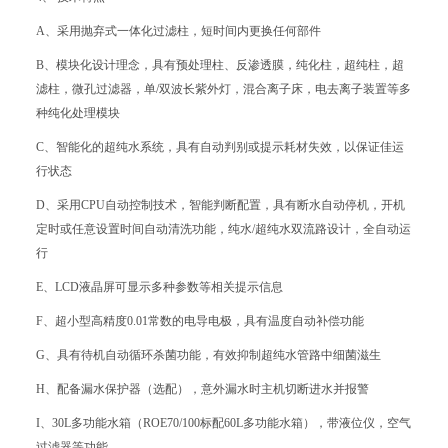
A、采用抛弃式一体化过滤柱，短时间内更换任何部件
B、模块化设计理念，具有预处理柱、反渗透膜，纯化柱，超纯柱，超
滤柱，微孔过滤器，单/双波长紫外灯，混合离子床，电去离子装置等多
种纯化处理模块
C、智能化的超纯水系统，具有自动判别或提示耗材失效，以保证佳运
行状态
D、采用CPU自动控制技术，智能判断配置，具有断水自动停机，开机
定时或任意设置时间自动清洗功能，纯水/超纯水双流路设计，全自动运
行
E、LCD液晶屏可显示多种参数等相关提示信息
F、超小型高精度0.01常数的电导电极，具有温度自动补偿功能
G、具有待机自动循环杀菌功能，有效抑制超纯水管路中细菌滋生
H、配备漏水保护器（选配），意外漏水时主机切断进水并报警
I、30L多功能水箱（ROE70/100标配60L多功能水箱），带液位仪，空气
过滤器等功能