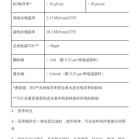
RO电导率*
< 20 μS/cm
< 20 μS/cm
< 5 
高纯水电阻率
5-15 MΩ•cm@25℃
超纯水电阻率
18.2 MΩ•cm@25℃
总有机碳TOC**
＜30ppb
颗粒物
< 1/ml （配 0.22 μm 终端滤器时）
微生物
< 1cfu/ml （配 0.22 μm 终端滤器时）
*典型值，RO产水的电导率受自来水进水电导率的影响
**TOC含量直接受到进水条件和采样操作环境的影响
4、 技术特点
A：采用抛弃式一体化双过滤柱，操作简单，可在短时间内更换任何部
件