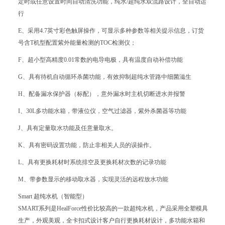
定时或任意设置时间自动清洗功能，纯水/超纯水双流路设计，全自动运
行
E、采用4.7英寸彩色触屏操作，可显示多种参数等相关提示信息，订货
号含T机型配置紫外能量检测的TOC检测仪；
F、超小型高精度0.01常数的电导电极，具有温度自动补偿功能
G、具有待机自动循环杀菌功能，有效抑制超纯水管路中细菌滋生
H、配备漏水保护器（标配），意外漏水时主机切断进水并报警
I、30L多功能水箱，带液位仪，空气过滤器，紫外杀菌器等功能
J、具有定量取水功能及任意量取水。
K、具有密码设置功能，防止非相关人员的误操作。
L、具有更换耗材时系统排空及更换耗材次数的记录功能
M、带参数显示的移动取水器，实现灵活的远程放水功能
Smart 超纯水机（智能型）
SMART系列是HealForce性价比较高的一款超纯水机，产品采用全塑模具
生产，外观美观，全卡扣式设计客户自行更换耗材设计，多功能水箱和