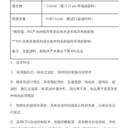
微生物
< 1cfu/ml （配 0.22 μm 终端滤器时）
热源含量
< 0.001 Eu/ml （配进口超滤柱时）
*典型值，RO产水的电导率受自来水进水电导率的影响
**TOC含量直接受到进水条件和采样操作环境的影响
备注：含超滤时，超纯水产水量会下降30%左右
4、 技术特点
A、采用抛弃式一体化过滤柱，短时间内更换任何部件
B、模块化设计理念，具有预处理柱、反渗透膜，纯化柱，超纯柱，超
滤柱，微孔过滤器，单/双波长紫外灯，混合离子床，电去离子装置等多
种纯化处理模块
C、智能化的超纯水系统，具有自动判别或提示耗材失效，以保证佳运
行状态
D、采用CPU自动控制技术，智能判断配置，具有断水自动停机，开机