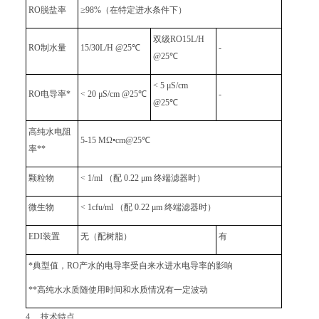
RO脱盐率
≥98%（在特定进水条件下）
双级RO15L/H
RO制水量
15/30L/H @25℃
-
@25℃
< 5 μS/cm
RO电导率*
< 20 μS/cm @25℃
-
@25℃
高纯水电阻
5-15 MΩ•cm@25℃
率**
颗粒物
< 1/ml （配 0.22 μm 终端滤器时）
微生物
< 1cfu/ml （配 0.22 μm 终端滤器时）
EDI装置
无（配树脂）
有
*典型值，RO产水的电导率受自来水进水电导率的影响
**高纯水水质随使用时间和水质情况有一定波动
4、 技术特点