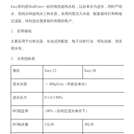
Easy系列是HealForce一款经典型超纯水机，以自来水为进水，同时产纯
水、高纯水和超纯水三种水质，采用内置压力水箱，配备紫外灯和终端
过滤器，特别适合预算相对有限的客户。
2、 应用领域
主要应用于分析仪器、生化试剂配套、电子分析行业、理化实验、清洗
用水等。
3、 水质指标表
项目
Easy-15
Easy-30
Easy
进水水源
＜ 400μS/cm（市政自来水）
进水压力
0.1-0.5 MPa
RO脱盐率
≥98%（在特定进水条件下）
RO制水量
15L/H
30L/H
双级