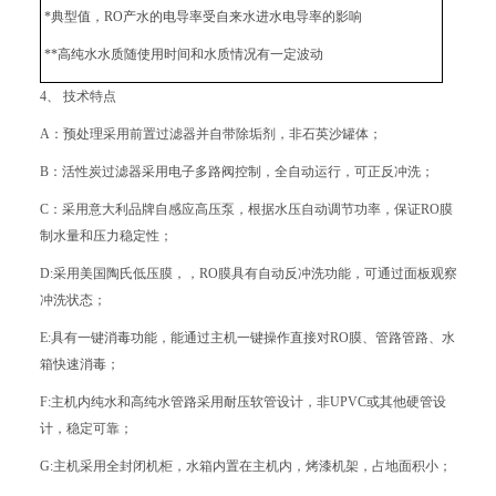
*典型值，RO产水的电导率受自来水进水电导率的影响
**高纯水水质随使用时间和水质情况有一定波动
4、 技术特点
A：预处理采用前置过滤器并自带除垢剂，非石英沙罐体；
B：活性炭过滤器采用电子多路阀控制，全自动运行，可正反冲洗；
C：采用意大利品牌自感应高压泵，根据水压自动调节功率，保证RO膜
制水量和压力稳定性；
D:采用美国陶氏低压膜，，RO膜具有自动反冲洗功能，可通过面板观察
冲洗状态；
E:具有一键消毒功能，能通过主机一键操作直接对RO膜、管路管路、水
箱快速消毒；
F:主机内纯水和高纯水管路采用耐压软管设计，非UPVC或其他硬管设
计，稳定可靠；
G:主机采用全封闭机柜，水箱内置在主机内，烤漆机架，占地面积小；