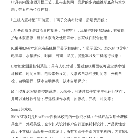
H:具有内置滚塑开模工艺，且与主机同一品牌的多功能锥形底高纯水水
箱，带五档液位仪控制；
I:主机内置标配EDI装置，非离子交换树脂罐，后期费用低；；
J:配备西班牙进口流量控制器，节省空间，流量控制更加精确，有效保
护给水泵启停，延长水泵有效使用寿命，独家软件配合使用；
K:采用8.0英寸彩色液晶触摸屏显示和触控，可显示原水、纯水的电导率/
电阻率、水箱液位、时间、日期、温度，脱盐率以及主机运行状态；
L:智能化测量控制系统：具有人机对话，通过触摸屏面板可设定供水循
环模式、时间日期、电极常数设定、反渗透自动冲洗时间等；开机自
检，自动运行，满水自动停机，缺水自动保护；
M:可选配远程操作控制系统，50米外，可通过软件监测主机运行状态，
并可以通过软件进；行远程操作水机，如停机，开机，冲洗等；
Smart 纯水机
SMART系列是HealForce性价比较高的一款纯水机：台机产品采用全塑模
具生产，外观美观，全卡扣式设计客户自行更换耗材设计，产品优性价
高；小立机产品采用一体式设计，所有零部件全部内置主机内，内置60L