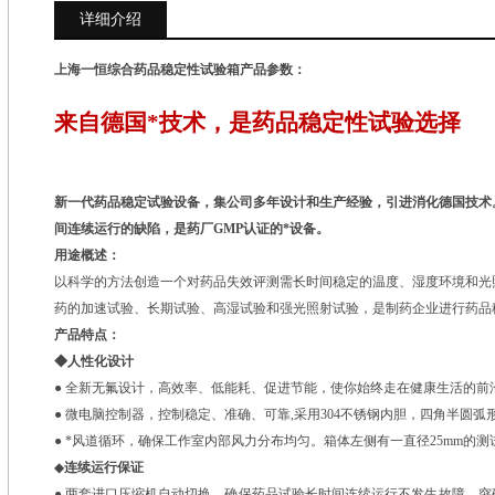
详细介绍
上海一恒综合药品稳定性试验箱
产品参数：
来自德国*技术，是药品稳定性试验选择
新一代药品稳定试验设备，集公司多年设计和生产经验，引进消化德国技术
间连续运行的缺陷，是药厂GMP认证的*设备。
用途概述：
以科学的方法创造一个对药品失效评测需长时间稳定的温度、湿度环境和光
药的加速试验、长期试验、高湿试验和强光照射试验，是制药企业进行药品
产品特点：
◆人性化设计
● 全新无氟设计，高效率、低能耗、促进节能，使你始终走在健康生活的前
● 微电脑控制器，控制稳定、准确、可靠,采用304不锈钢内胆，四角半圆
● *风道循环，确保工作室内部风力分布均匀。箱体左侧有一直径25mm的测
◆
连续运行保证
● 两套进口压缩机自动切换，确保药品试验长时间连续运行不发生故障。