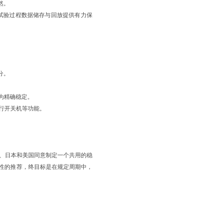
然。
为试验过程数据储存与回放提供有力保
分。
。
更为精确稳定。
并执行开关机等功能。
洲、日本和美国同意制定一个共用的稳
性的推荐，终目标是在规定周期中，