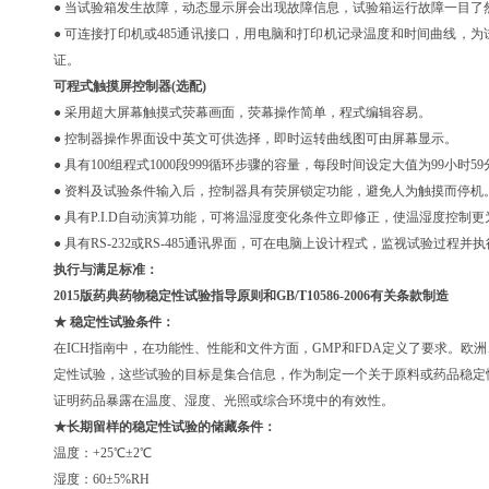
● 当试验箱发生故障，动态显示屏会出现故障信息，试验箱运行故障一目了
● 可连接打印机或485通讯接口，用电脑和打印机记录温度和时间曲线，
证。
可程式触摸屏控制器(选配)
● 采用超大屏幕触摸式荧幕画面，荧幕操作简单，程式编辑容易。
● 控制器操作界面设中英文可供选择，即时运转曲线图可由屏幕显示。
● 具有100组程式1000段999循环步骤的容量，每段时间设定大值为99小时59
● 资料及试验条件输入后，控制器具有荧屏锁定功能，避免人为触摸而停机
● 具有P.I.D自动演算功能，可将温湿度变化条件立即修正，使温湿度控制
● 具有RS-232或RS-485通讯界面，可在电脑上设计程式，监视试验过程
执行与满足标准：
2015版药典药物稳定性试验指导原则和GB/T10586-2006有关条款制造
★ 稳定性试验条件：
在ICH指南中，在功能性、性能和文件方面，GMP和FDA定义了要求。欧
定性试验，这些试验的目标是集合信息，作为制定一个关于原料或药品稳定
证明药品暴露在温度、湿度、光照或综合环境中的有效性。
★长期留样的稳定性试验的储藏条件：
温度：+25℃±2℃
湿度：60±5%RH