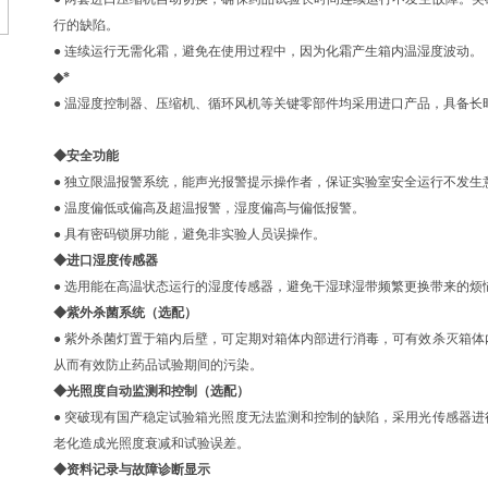
行的缺陷。
● 连续运行无需化霜，避免在使用过程中，因为化霜产生箱内温湿度波动。
◆*
● 温湿度控制器、压缩机、循环风机等关键零部件均采用进口产品，具备长
◆安全功能
● 独立限温报警系统，能声光报警提示操作者，保证实验室安全运行不发生
● 温度偏低或偏高及超温报警，湿度偏高与偏低报警。
● 具有密码锁屏功能，避免非实验人员误操作。
◆进口湿度传感器
● 选用能在高温状态运行的湿度传感器，避免干湿球湿带频繁更换带来的烦
◆紫外杀菌系统（选配）
● 紫外杀菌灯置于箱内后壁，可定期对箱体内部进行消毒，可有效杀灭箱
从而有效防止药品试验期间的污染。
◆光照度自动监测和控制（选配）
● 突破现有国产稳定试验箱光照度无法监测和控制的缺陷，采用光传感器
老化造成光照度衰减和试验误差。
◆资料记录与故障诊断显示