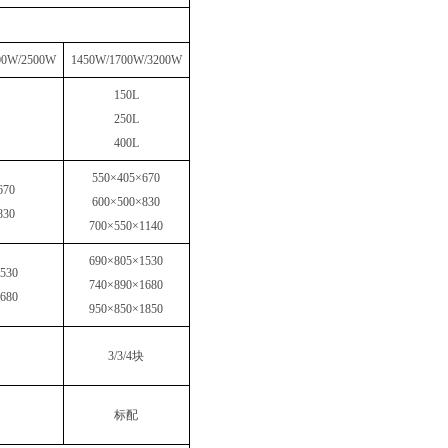
00W/2500W
1450W/1700W/3200W
150L
250L
400L
550×405×670
670
600×500×830
830
700×550×1140
690×805×1530
530
740×890×1680
680
950×850×1850
3/3/4
块
标配