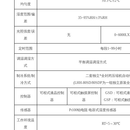
±0.5
℃
/±2
℃
均匀度
湿度范围
/
偏
35~95%RH/±3%RH
差
光照强度
/
误
无
0~6000LX
差
定时范围
每段
1~99
小时
调温调湿方
平衡调温调湿方式
式
制冷系统
/
制
二套独立*全封闭压缩机自动
冷方式
(LHH-80SD/80SDP
为一组独立原装全
可程式液晶控制
可程式触摸屏控制
GSD
：可程式液
控制器
器
器
GSP
：可程式触
传感器
Pt100
铂电阻 电容式湿度传感器
工作环境温
RT+5
～
30
℃
度