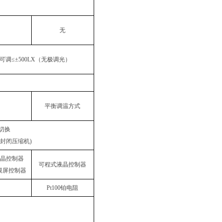
无
可调
≤±500LX
（无极调光）
平衡调温方式
切换
封闭压缩机
)
晶控制器
可程式液晶控制器
摸屏控制器
Pt100
铂电阻