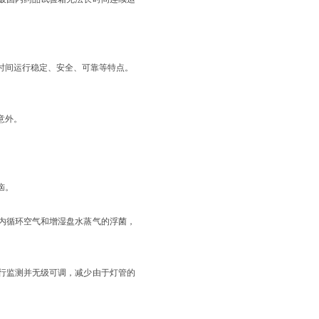
时间运行稳定、
安全、可靠等特点。
意外。
恼。
体内循环空气和增湿盘水蒸气的浮菌，
进行监测并无级可调，减少由于灯管的