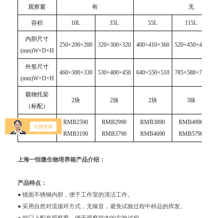
观察窗
有
无
容积
10L
35L
55L
115L
内胆尺寸
250×200×200
320×300×320
400×410×360
520×450×485
6
(mm)W×D×H
外形尺寸
460×300×330
530×400×450
640×550×510
785×588×715
9
(mm)W×D×H
载物托架
2块
2块
2块
3
块
（标配）
RMB2
5
90
RMB2
9
90
RMB3
8
90
RMB4990
价格
RMB
31
90
RMB
37
90
RMB
46
90
RMB5790
上海一恒微生物培养箱
产品介绍：
产品特点：
● 镜面不锈钢内胆，便于工作室的清洁工作。
● 采用自然对流循环方式，无噪音，避免试验过程中样品的挥发。
● 箱门上配有观察窗，便于观察箱内的实验过程。