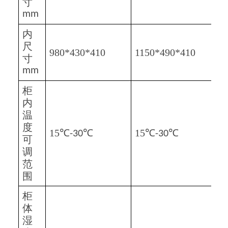
寸
mm
内
尺
980*430*410
1150*490*410
1
寸
mm
柜
内
温
度
15℃
℃
15℃
℃
1
-30
-30
可
调
范
围
柜
体
湿