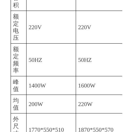
积
额
定
220V
220V
2
电
压
额
定
50HZ
50HZ
5
频
率
峰
1400W
1600W
1
值
均
200W
220W
2
值
外
尺
1770*550*510
1870*550*570
2