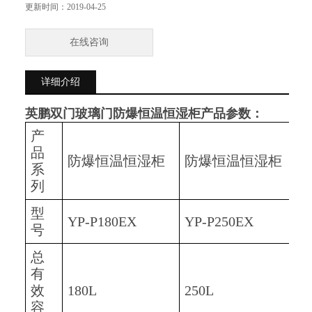
更新时间：
2019-04-25
在线咨询
详细介绍
英鹏双门玻璃门防爆恒温恒湿柜
产品参数：
产
品
防爆恒温恒湿柜
防爆恒温恒湿柜
系
列
型
YP-P180EX
YP-P250EX
Y
号
总
有
效
180L
250L
3
容