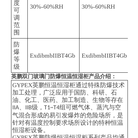
度
30%-60%RH
30%-60%RH
3
可
调
范
围
防
爆
ExdibmbIIBT4Gb
ExdibmbIIBT4Gb
E
等
级
英鹏双门玻璃门防爆恒温恒湿柜
产品介绍：
GYPEX英鹏恒温恒湿柜通过特殊防爆技术
加工处理，广泛应用于国防、科研、石
油、化工、医药、加工制造、生物等存在
、
级，
组可燃气体、蒸汽与空
IIA
IIB
T1~T4
气混合形成的易引发爆炸的危险场所，是
针对有温度控制要求场所设计的特种恒温
恒湿柜设备。
GYPEX英鹏防爆恒温恒湿柜系列产品均通