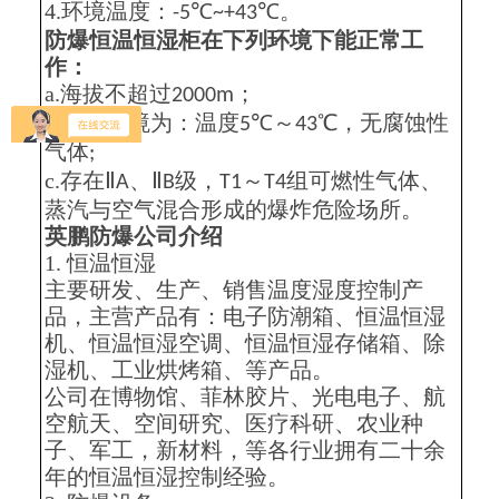
4.环境温度：
℃
℃。
-5
~+43
防爆恒温恒湿柜在下列环境下能正常工
作：
a.海拔不超过
；
2000m
b.适用环境为：温度
℃～
℃，无腐蚀性
5
43
气体
;
c.存在Ⅱ
、Ⅱ
级，
～
组可燃性气体、
A
B
T1
T4
蒸汽与空气混合形成的爆炸危险场所。
英鹏防爆公司介绍
1.
恒温恒湿
主要研发、生产、销售温度湿度控制产
品，主营产品有：电子防潮箱、恒温恒湿
机、恒温恒湿空调、恒温恒湿存储箱、除
湿机、工业烘烤箱、等产品。
公司在博物馆、菲林胶片、光电电子、航
空航天、空间研究、医疗科研、农业种
子、军工，新材料，等各行业拥有二十余
年的恒温恒湿控制经验。