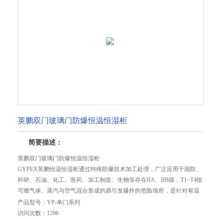
英鹏双门玻璃门防爆恒温恒湿柜
简要描述：
英鹏双门玻璃门防爆恒温恒湿柜
GYPEX英鹏恒温恒湿柜通过特殊防爆技术加工处理，广泛应用于国防、
科研、石油、化工、医药、加工制造、生物等存在IIA、IIB级，T1~T4组
可燃气体、蒸汽与空气混合形成的易引发爆炸的危险场所，是针对有温
度控制要求场所设计的特种恒温恒湿柜设备。
产品型号：
YP-单门系列
访问次数：
1296