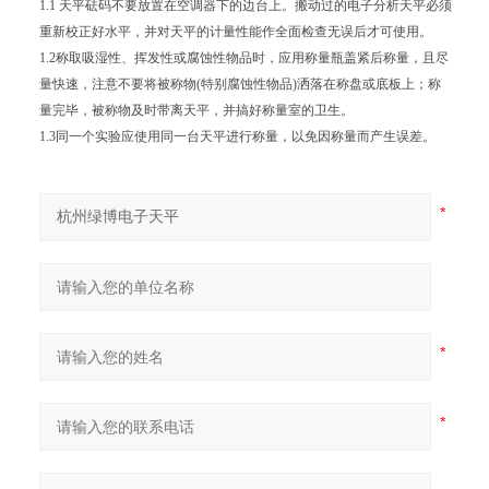
1.1 天平砝码不要放置在空调器下的边台上。搬动过的电子分析天平必须
重新校正好水平，并对天平的计量性能作全面检查无误后才可使用。
1.2称取吸湿性、挥发性或腐蚀性物品时，应用称量瓶盖紧后称量，且尽
量快速，注意不要将被称物(特别腐蚀性物品)洒落在称盘或底板上；称
量完毕，被称物及时带离天平，并搞好称量室的卫生。
1.3同一个实验应使用同一台天平进行称量，以免因称量而产生误差。