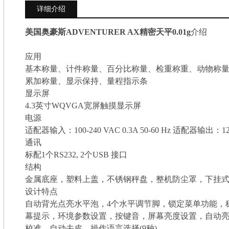
详细介绍
美国奥豪斯ADVENTURER AX精密天平0.01g
介绍
应用
基本称量、计件称量、百分比称量、检重称重、动物称
累加称量、显示保持、量程指示条
显示屏
4.3英寸WQVGA宽屏触摸显示屏
电源
适配器输入：100-240 VAC 0.3A 50-60 Hz 适配器输出：12 
通讯
标配1个RS232, 2个USB 接口
结构
金属底座，塑料上盖，不锈钢秤盘，整机防尘罩，下挂
设计特点
自动背光点亮水平泡，4个水平调节脚，锁定菜单功能，
幕提示，环境参数设置，按键音，屏幕亮度设置，自动
校准，自动去皮，操作语言选择(9种)。