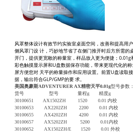
风罩整体设计有效节约实验室桌面空间，改善和提高用户
侧风罩门设 计，巧妙地节省了在侧门推开时后方所需的桌
开门，提供更宽敞的称量室，样品放入更为便捷；0.01g和
彩色触摸显示屏和U盘数据保存功能，带来更现代化的称量
屏方便您对 天平的称量操作和应用设置。前置U盘读取
据，输出符合GLP/GMP的要 求。
美国奥豪斯ADVENTURER AX精密天平0.01g
型号参数
货号 型号 量程g 精度g
30100651 AX1502ZH 1520 0.01 内校
30100653 AX2202ZH 2200 0.01 内校
30100655 AX4202ZH 4200 0.01 内校
30100657 AX5202ZH 5200 0.01内校
30100652 AX1502ZH/E 1520 0.01 外校