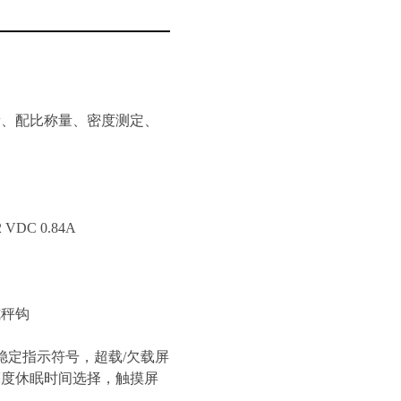
量、配比称量、密度测定、
VDC 0.84A
式秤钩
稳定指示符号，超载/欠载屏
亮度休眠时间选择，触摸屏