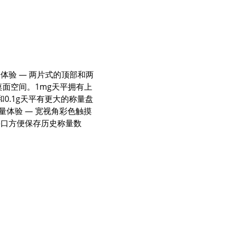
体验 — 两片式的顶部和两
面空间。1mg天平拥有上
0.1g天平有更大的称量盘
体验 — 宽视角彩色触摸
接口方便保存历史称量数
：