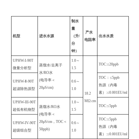
制水
量
产水
机型
进水水源
（升/
出水水质
电阻率
分
钟）
UPHW-I-90T
1.0～
TOC:≤20ppb
蒸馏水/去离子
微量分析型
1.5
水/RO水
TOC：≤5ppb
(电导率＜
UPHW-Ⅱ-90T
0.6～
热源（内毒
20μS/cm)
超滤除热源型
1.0
素）:≤0.001EU/ml
18.2
MΩ.cm
UPHW-III-90T
1.0～
TOC:≤5ppb
蒸馏水/RO水
超低有机物型
1.5
(电导率＜
TOC:≤5ppb
20μS/cm，TOC＜
UPHW-IV-90T
0.6～
热源（内毒
50ppb)
超级组合型
1.0
素）:≤0.001EU/ml