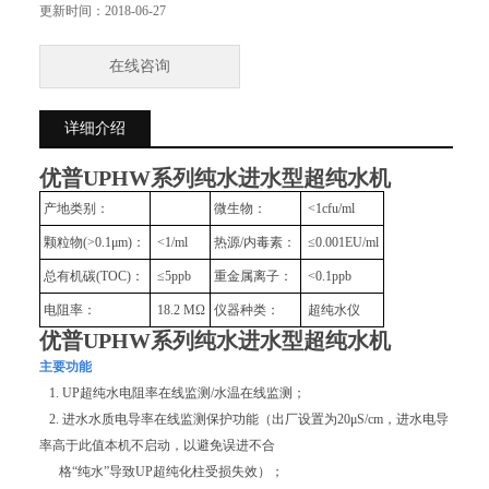
电阻率：18.2 MΩ
更新时间：
2018-06-27
仪器种类： 超纯水仪
纯水水质：Ⅰ级水纯水器
在线咨询
详细介绍
优普UPHW系列纯水进水型超纯水机
产地类别：
微生物：
<1cfu/ml
颗粒物(>0.1μm)：
<1/ml
热源/内毒素：
≤0.001EU/ml
总有机碳(TOC)：
≤5ppb
重金属离子：
<0.1ppb
电阻率：
18.2 MΩ
仪器种类：
超纯水仪
优普UPHW系列纯水进水型超纯水机
主要功能
1. UP超纯水电阻率在线监测/水温在线监测；
2. 进水水质电导率在线监测保护功能（出厂设置为20μS/cm，进水电导
率高于此值本机不启动，以避免误进不合
格“纯水”导致UP超纯化柱受损失效）；