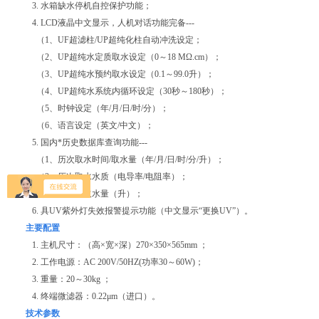
3. 水箱缺水停机自控保护功能；
4. LCD液晶中文显示，人机对话功能完备---
（1、UF超滤柱/UP超纯化柱自动冲洗设定；
（2、UP超纯水定质取水设定（0～18 MΩ.cm）；
（3、UP超纯水预约取水设定（0.1～99.0升）；
（4、UP超纯水系统内循环设定（30秒～180秒）；
（5、时钟设定（年/月/日/时/分）；
（6、语言设定（英文/中文）；
5. 国内*历史数据库查询功能---
（1、历次取水时间/取水量（年/月/日/时/分/升）；
（2、历次取水水质（电导率/电阻率）；
（3、累计总取水量（升）；
6. 具UV紫外灯失效报警提示功能（中文显示“更换UV”）。
主要配置
1. 主机尺寸：（高×宽×深）270×350×565mm ；
2. 工作电源：AC 200V/50HZ(功率30～60W)；
3. 重量：20～30kg ；
4. 终端微滤器：0.22μm（进口）。
技术参数