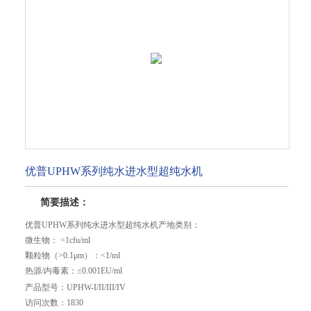
优普UPHW系列纯水进水型超纯水机
简要描述：
优普UPHW系列纯水进水型超纯水机产地类别：
微生物： <1cfu/ml
颗粒物（>0.1μm）：<1/ml
热源/内毒素：≤0.001EU/ml
总有机碳（TOC）：≤5ppb
产品型号：
UPHW-I/II/III/IV
重金属离子：<0.1ppb
访问次数：
1830