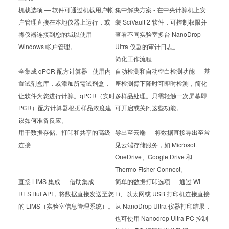
机载选项 — 软件可通过机载用户帐
集中解决方案 - 在中央计算机上安
户管理直接在本地仪器上运行，或
装 SciVault 2 软件，可控制权限并
将仪器连接到您的域以使用
查看不同实验室多台 NanoDrop
Windows 帐户管理。
Ultra 仪器的审计日志。
简化工作流程
全集成 qPCR 配方计算器 - 使用内
自动检测和自动空白检测功能 — 基
置试剂盒库，或添加所需试剂盒，
座检测臂下降时可即时检测，简化
让软件为您进行计算。qPCR（实时
多样品处理。只需轻触一次屏幕即
PCR）配方计算器根据样品浓度建
可开启或关闭这些功能。
议如何准备反应。
用于数据存储、打印和共享的高级
导出至云端 — 将数据直接导出至常
连接
见云端存储服务，如 Microsoft
OneDrive、Google Drive 和
Thermo Fisher Connect。
直接 LIMS 集成 — 借助集成
简单的数据打印选项 — 通过 Wi-
RESTful API，将数据直接发送至您
Fi、以太网或 USB 打印机连接直接
的 LIMS（实验室信息管理系统）。
从 NanoDrop Ultra 仪器打印结果，
也可使用 Nanodrop Ultra PC 控制