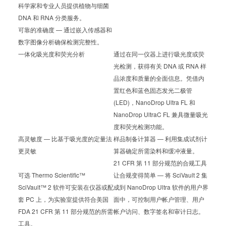
科学家和专业人员提供植物与细菌
DNA 和 RNA 分类服务。
可靠的准确度 — 通过嵌入传感器和
数字图像分析确保检测完整性。
一体化吸光度和荧光分析
通过在同一仪器上进行吸光度或荧
光检测，获得有关 DNA 或 RNA 样
品浓度和质量的全面信息。凭借内
置红色和蓝色固态发光二极管
(LED)，NanoDrop Ultra FL 和
NanoDrop UltraC FL 兼具微量吸光
度和荧光检测功能。
高灵敏度 — 比基于吸光度的定量法
样品制备计算器 — 利用集成试剂计
更灵敏
算器确定所需染料和缓冲液量。
21 CFR 第 11 部分规范的合规工具
可选 Thermo Scientific™
让合规变得简单 — 将 SciVault 2 集
SciVault™ 2 软件可安装在仪器或配
成到 NanoDrop Ultra 软件的用户界
套 PC 上，为实验室提供符合美国
面中，可控制用户帐户管理、用户
FDA 21 CFR 第 11 部分规范的所需
帐户访问、数字签名和审计日志。
工具。