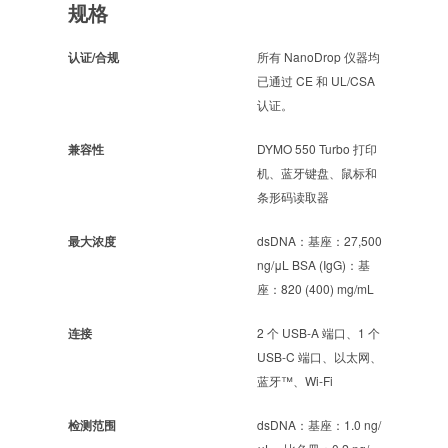
规格
认证/合规
所有 NanoDrop 仪器均
已通过 CE 和 UL/CSA
认证。
兼容性
DYMO 550 Turbo 打印
机、蓝牙键盘、鼠标和
条形码读取器
最大浓度
dsDNA：基座：27,500
ng/μL BSA (IgG)：基
座：820 (400) mg/mL
连接
2 个 USB-A 端口、1 个
USB-C 端口、以太网、
蓝牙™、Wi-Fi
检测范围
dsDNA：基座：1.0 ng/