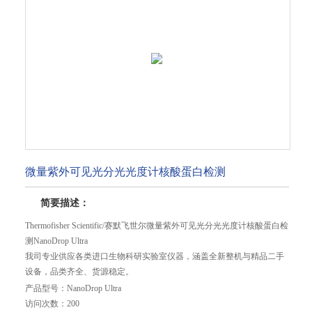
微量紫外可见光分光光度计核酸蛋白检测
简要描述：
Thermofisher Scientific/赛默飞世尔微量紫外可见光分光光度计核酸蛋白检
测NanoDrop Ultra
我司专业供应各类进口生物科研实验室仪器，涵盖全新整机与精品二手
设备，品类齐全、货源稳定。
主营赛默飞、伯乐、ABI、罗氏、安捷伦、贝克曼、帝肯、伯腾等进口
产品型号：
NanoDrop Ultra
品牌，包含超微量分光光度计、荧光定量 PCR 仪、数字 PCR 仪、梯度
访问次数：
200