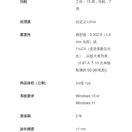
功耗
工作：15 周；待机：7
周
处理器
自定义 Linux
重复性
典型值：0.002 A（1.0
mm 光程）或
1%CV（变异系数百分
比），以较大者为准
（0.97 A 下 10 次单独
检测的 SD [标准差]）
样品体积（公制）
zui低 1μL
系统要求
Windows 10 or
Windows 11
质保期
2 年
波长精度
±1 nm