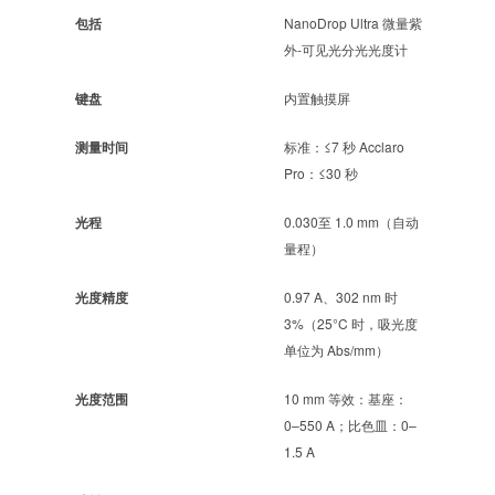
包括
NanoDrop Ultra 微量紫
外-可见光分光光度计
键盘
内置触摸屏
测量时间
标准：≤7 秒 Acclaro
Pro：≤30 秒
光程
0.030至 1.0 mm（自动
量程）
光度精度
0.97 A、302 nm 时
3%（25°C 时，吸光度
单位为 Abs/mm）
光度范围
10 mm 等效：基座：
0–550 A；比色皿：0–
1.5 A