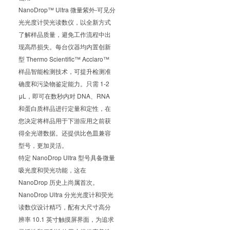
NanoDrop™ Ultra 微量紫外-可见分
光光度计荧光读数仪，以全新方式
了解样品质量，避免工作流程中出
现高昂损失。每台仪器均内置创新
型 Thermo Scientific™ Acclaro™
样品智能检测技术，可提升检测准
确度和污染物鉴定能力。只需 1-2
μL，即可在数秒内对 DNA、RNA
和蛋白质样品进行定量和定性，在
您决定将样品用于下游应用之前获
得全光谱数据。还提供比色皿兼容
型号，更加灵活。
特定 NanoDrop Ultra 型号具备微量
吸光度和荧光功能，这在
NanoDrop 历史上尚属首次。
NanoDrop Ultra 分光光度计和荧光
读数仪设计精巧，配有大尺寸高分
辨率 10.1 英寸触摸屏界面，为追求