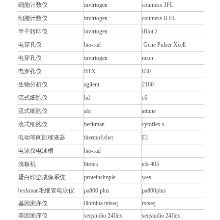
细胞计数仪
invirtogen
countess 3FL
细胞计数仪
invirtogen
countess II FL
半干转印仪
invirtogen
iBlot 2
电穿孔仪
bio-rad
Gene Pulser Xcell
电穿孔仪
invirtogen
neon
电穿孔仪
BTX
830
生物分析仪
agilent
2100
流式细胞仪
bd
c6
流式细胞仪
abi
attune
流式细胞仪
beckman
cytoflex s
电动等间距移液器
thermofisher
E1
电泳仪电泳槽
bio-rad
洗板机
biotek
elx 405
蛋白印迹成像系统
proteinsimple
wes
beckman毛细管电泳仪
pa800 plus
pa800plus
基因测序仪
illumina miseq
miseq
基因测序仪
seqstudio 24flex
seqstudio 24flex