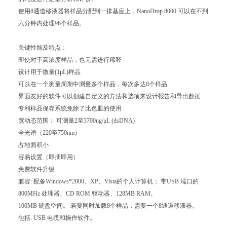
使用8通道移液器将样品分配到一排基座上，NanoDrop 8000 可以在不到
六分钟内处理96个样品。
关键性能及特点：
即使对于高浓度样品，也无需进行稀释
设计用于微量(1μL)样品
可以在一个测量周期中测量多个样品，每次多达8个样品
界面友好的软件可以创建自定义的方法和选项来设计报告和导出数据
专利样品保存系统免除了比色皿的使用
宽动态范围： 可测量2至3700ng/μL (dsDNA)
全光谱（220至750nm）
占地面积小
容易设置（即插即用）
免费软件升级
兼容: 配备Windows*2000、XP、Vista的个人计算机； 带USB 端口的
800MHz 处理器、CD ROM 驱动器、128MB RAM、
100MB 硬盘空间。 若要同时加载8个样品，需要一个8通道移液器。
包括: USB 电缆和操作软件。