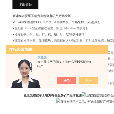
详细介绍
直读光谱仪军工电力有色金属矿产光谱检测
●DF-410采用适应CCD采集的C-T光学系统，平场采样，全谱接收;
●创新的DF-IV型全谱接收装置，实现140-750nm谱线分析;
●可分析铁、铜、铝、锌、镍、锡、钛、镁等多种基体;
●独立的光谱采集、处理模块，高性能的ARM处理器，实时操作系统，独立
析时间，提高仪器的分析精度;
●最新的第三代温度控制系统，大大降低了能耗，温度控制范围在士0.2°C,
欢迎您！
●数字化光源DF II -E型的采用，扩大了元素的分析范围，满足微量、常量
来自局域网的朋友！有什么可以帮助您的
●定制化平场光栅，减少CCD使用数量，提高了分析数据精度及稳定性,仪器
吗？
●革新的气路设计，增加了火花台积灰冲洗功能，主从气路可调，气路板密
积灰，大大缩短开机氩气氛围的建立时间;
●软件功能齐全、 数据显示灵活，可设置碳当量等各种伪元素显示，并具有
直读光谱仪军工电力有色金属矿产光谱检测