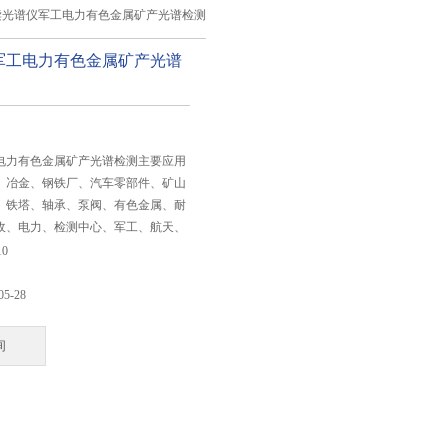
读光谱仪军工电力有色金属矿产光谱检测
军工电力有色金属矿产光谱
：
电力有色金属矿产光谱检测主要应用
、冶金、钢铁厂、汽车零部件、矿山
、铁塔、轴承、泵阀、有色金属、耐
收、电力、检测中心、军工、航天、
、热处理等行业，能对各种金属材料
10
成分定量分析。是金属材料质量成本
究开发不可缺少的关键设备。
05-28
询