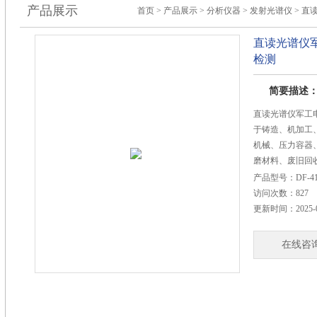
产品展示
首页
>
产品展示
>
分析仪器
>
发射光谱仪
> 直
直读光谱仪
检测
简要描述
直读光谱仪军工
于铸造、机加工
机械、压力容器
磨材料、废旧回
大学、非晶材料
产品型号：
DF-4
进行准确的化学
访问次数：
827
控制、新材料研
更新时间：
2025-
在线咨