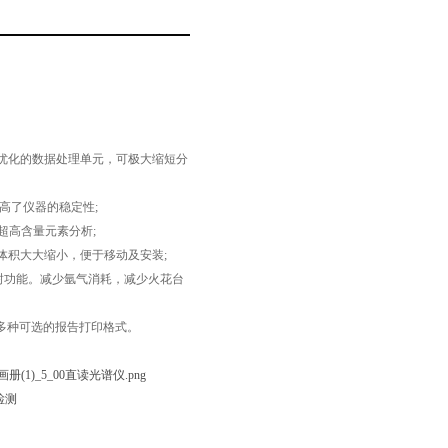
优化的数据处理单元，可极大缩短分
提高了仪器的稳定性;
、超高含量元素分析;
体积大大缩小，便于移动及安装;
封功能。减少氩气消耗，减少火花台
多种可选的报告打印格式。