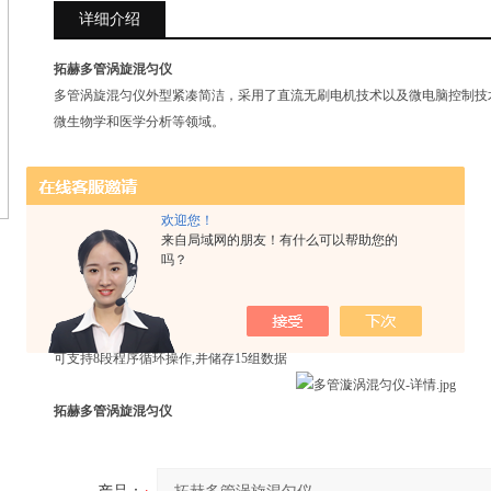
详细介绍
拓赫多管涡旋混匀仪
多管涡旋混匀仪外型紧凑简洁，采用了直流无刷电机技术以及微电脑控制技
微生物学和医学分析等领域。
型号: MIX-200 (按键款) MIX-200S (触屏款)
1.触摸屏操作,快捷灵敏,多种工作模式可选择
欢迎您！
2.1min ~ 99h59min范围内任意设定定时时间
来自局域网的朋友！有什么可以帮助您的
3.可选配试管架专用型,仪器可适配使用各种试管架
吗？
4.直流无刷电机驱动,速度精确、长寿命、免保养
5.人性化程序设计,点动或者连续振荡两种振荡模式
6.智能微机控制,匀速模式、冲击模式、编程模式
可支持8段程序循环操作,并储存15组数据
拓赫多管涡旋混匀仪