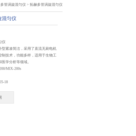
>
多管涡旋混匀仪
> 拓赫多管涡旋混匀仪
旋混匀仪
：
匀仪
外型紧凑简洁，采用了直流无刷电机
控制技术，功能多样，适用于生物工
和医学分析等领域。
200/MIX-200s
05-18
询