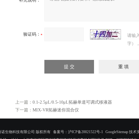
补充说明：
验证码：
请输
字）
上一篇：
0.1-2.5μL/0.5-10μL拓赫单道可调式移液器
下一篇：
MIX-VR拓赫迷你混合仪
©上海勇诺生物科技有限公司 版权所有
备案号：沪ICP备20021522号-1
GoogleSitemap
技术