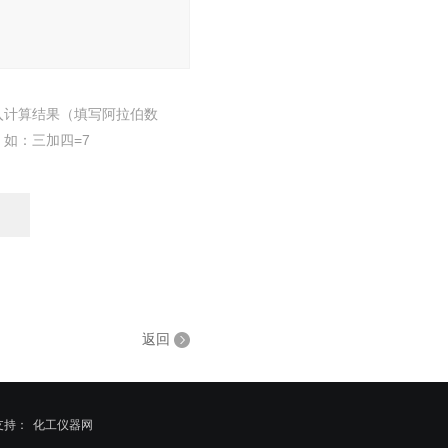
入计算结果（填写阿拉伯数
，如：三加四=7
返回
支持：
化工仪器网