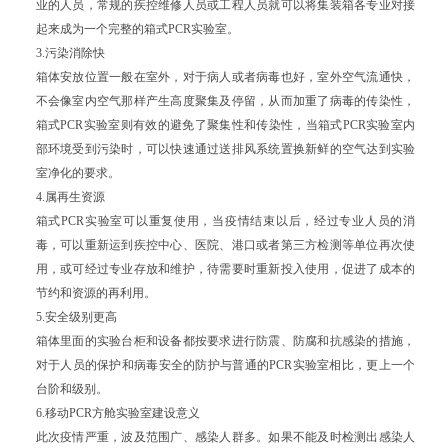
业的人员，常规的疾控维修人员或工程人员就可以将集装箱各专业对接
起来成为一个完整的箱式PCR实验室。
3.污染消除快
箱体安放位置一般在室外，对于病人或者病毒也好，室外空气流通快，
不会像室内空气那样产生高度聚集及停留，从而加重了病毒的传染性，
箱式PCR实验室则有效的避免了聚集性和传染性，当箱式PCR实验室内
部环境受到污染时，可以快速通过送排风系统置换新鲜的空气达到实验
室净化的要求。
4.属再生资源
箱式PCR实验室可以重复使用，当疫情结束以后，经过专业人员的消
毒，可以重新运到疾控中心、医院、港口或者第三方检测等单位再次使
用，或可经过专业存放和维护，待需要时重新投入使用，促进了成本的
节约和资源的再利用。
5.安全级别更高
箱体里面的实验台柜和设备都按要求进行防震、防腐和抗感染的措施，
对于人员的保护和病毒安全的防护与普通的PCR实验室相比，更上一个
台阶和级别。
6.移动PCR方舱实验室建设意义
此次疫情严重，波及范围广、感染人群多。如果不能及时检测出感染人