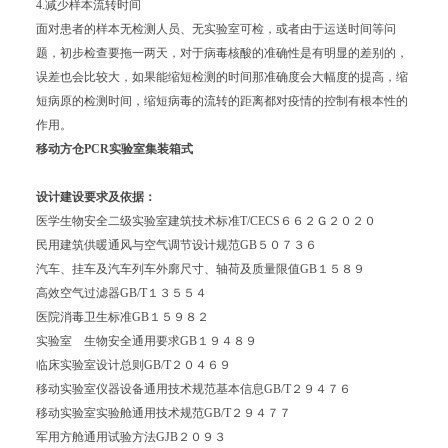
4.减少样本流转时间
面对患者的样本无检测人员、无实验室可检，或者由于运送时间等问
题，初步检查要拖一两天，对于病毒核酸的准确性是有明显的差别的，
误差也会比较大，如果能缩短检测的时间那准确度会大幅度的提高，缩
短病原的检测时间，缩短病毒的流转的距离都对疫情的控制有根本性的
作用。
移动方仓PCR实验室
集装箱式
设计建设要求及依据：
医学生物安全二级实验室建筑技术标准T/CECS６６２Ｇ２０２０
民用建筑供暖通风与空气调节设计规范GB５０７３６
汽车、挂车及汽车列车外廓尺寸、轴荷及质量限值GB１５８９
高效空气过滤器GB/T１３５５４
医院消毒卫生标准GB１５９８２
实验室 生物安全通用要求GB１９４８９
临床实验室设计总则GB/T２０４６９
移动实验室仪器设备通用技术规范基本信息GB/T２９４７６
移动实验室实验舱通用技术规范GB/T２９４７７
军用方舱通用试验方法GJB２０９３