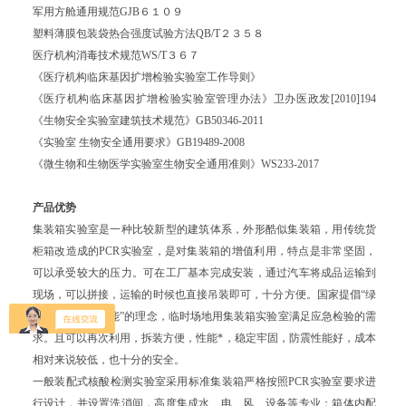
军用方舱通用规范GJB６１０９
塑料薄膜包装袋热合强度试验方法QB/T２３５８
医疗机构消毒技术规范WS/T３６７
《医疗机构临床基因扩增检验实验室工作导则》
《医疗机构临床基因扩增检验实验室管理办法》卫办医政发[2010]194
《生物安全实验室建筑技术规范》GB50346-2011
《实验室 生物安全通用要求》GB19489-2008
《微生物和生物医学实验室生物安全通用准则》WS233-2017
产品优势
集装箱实验室是一种比较新型的建筑体系，外形酷似集装箱，用传统货
柜箱改造成的PCR实验室，是对集装箱的增值利用，特点是非常坚固，
可以承受较大的压力。可在工厂基本完成安装，通过汽车将成品运输到
现场，可以拼接，运输的时候也直接吊装即可，十分方便。国家提倡“绿
色环保、低碳节能”的理念，临时场地用集装箱实验室满足应急检验的需
求。且可以再次利用，拆装方便，性能*，稳定牢固，防震性能好，成本
相对来说较低，也十分的安全。
一般装配式核酸检测实验室采用标准集装箱严格按照PCR实验室要求进
行设计，并设置洗消间，高度集成水、电、风、设备等专业；箱体内配