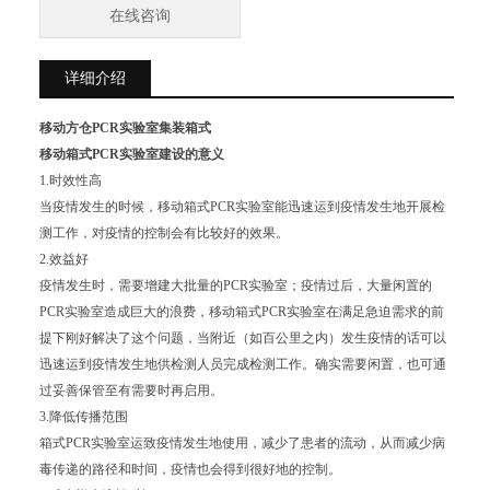
在线咨询
详细介绍
移动方仓PCR实验室
集装箱式
移动箱式PCR实验室建设的意义
1.时效性高
当疫情发生的时候，移动箱式PCR实验室能迅速运到疫情发生地开展检
测工作，对疫情的控制会有比较好的效果。
2.效益好
疫情发生时，需要增建大批量的PCR实验室；疫情过后，大量闲置的
PCR实验室造成巨大的浪费，移动箱式PCR实验室在满足急迫需求的前
提下刚好解决了这个问题，当附近（如百公里之内）发生疫情的话可以
迅速运到疫情发生地供检测人员完成检测工作。确实需要闲置，也可通
过妥善保管至有需要时再启用。
3.降低传播范围
箱式PCR实验室运致疫情发生地使用，减少了患者的流动，从而减少病
毒传递的路径和时间，疫情也会得到很好地的控制。