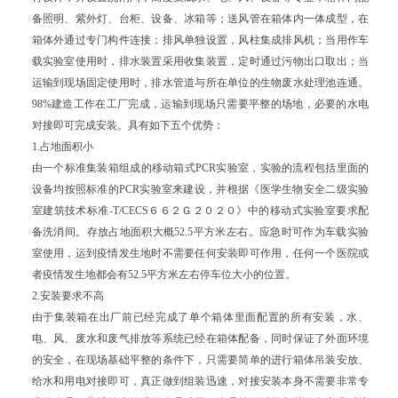
备照明、紫外灯、台柜、设备、冰箱等；送风管在箱体内一体成型，在
箱体外通过专门构件连接；排风单独设置，风柱集成排风机；当用作车
载实验室使用时，排水装置采用收集装置，定时通过污物出口取出；当
运输到现场固定使用时，排水管道与所在单位的生物废水处理池连通。
98%建造工作在工厂完成，运输到现场只需要平整的场地，必要的水电
对接即可完成安装。具有如下五个优势：
1.占地面积小
由一个标准集装箱组成的移动箱式PCR实验室，实验的流程包括里面的
设备均按照标准的PCR实验室来建设，并根据《医学生物安全二级实验
室建筑技术标准-T/CECS６６２Ｇ２０２０》中的移动式实验室要求配
备洗消间。存放占地面积大概52.5平方米左右。应急时可作为车载实验
室使用，运到疫情发生地时不需要任何安装即可作用，任何一个医院或
者疫情发生地都会有52.5平方米左右停车位大小的位置。
2.安装要求不高
由于集装箱在出厂前已经完成了单个箱体里面配置的所有安装，水、
电、风、废水和废气排放等系统已经在箱体配备，同时保证了外面环境
的安全，在现场基础平整的条件下，只需要简单的进行箱体吊装安放、
给水和用电对接即可，真正做到组装迅速，对接安装本身不需要非常专