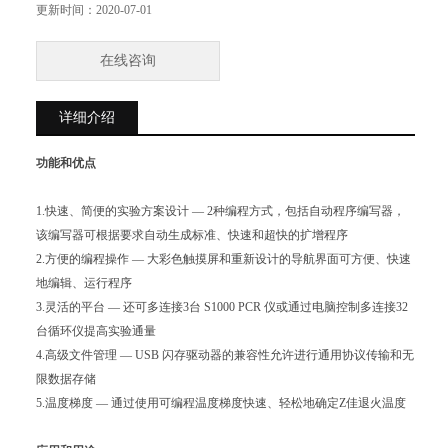
台循环仪提高实验通量
更新时间：
2020-07-01
在线咨询
详细介绍
功能和优点
1.快速、简便的实验方案设计 — 2种编程方式，包括自动程序编写器，
该编写器可根据要求自动生成标准、快速和超快的扩增程序
2.方便的编程操作 — 大彩色触摸屏和重新设计的导航界面可方便、快速
地编辑、运行程序
3.灵活的平台 — 还可多连接3台 S1000 PCR 仪或通过电脑控制多连接32
台循环仪提高实验通量
4.高级文件管理 — USB 闪存驱动器的兼容性允许进行通用协议传输和无
限数据存储
5.温度梯度 — 通过使用可编程温度梯度快速、轻松地确定Z佳退火温度