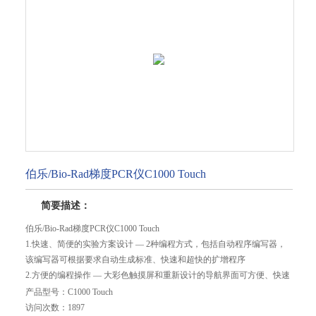
伯乐/Bio-Rad梯度PCR仪C1000 Touch
简要描述：
伯乐/Bio-Rad梯度PCR仪C1000 Touch
1.快速、简便的实验方案设计 — 2种编程方式，包括自动程序编写器，
该编写器可根据要求自动生成标准、快速和超快的扩增程序
2.方便的编程操作 — 大彩色触摸屏和重新设计的导航界面可方便、快速
地编辑、运行程序
产品型号：
C1000 Touch
3.灵活的平台 — 还可多连接3台 S1000 PCR 仪或通过电脑控制多连接32
访问次数：
1897