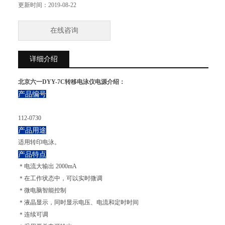
＊采用开关电源输出
更新时间：
2019-08-22
＊具有存储记忆功能
＊具有过压、过流、过载、变载等多项报警保护功能
在线咨询
详细介绍
北京六一DYY-7C转移电泳仪电源介绍：
产品编号
112-0730
产品用途
适用转印电泳。
产品特点
＊电流大输出 2000mA
＊在工作状态中，可以实时微调
＊微电脑智能控制
＊液晶显示，同时显示电压、电流和定时时间
＊连续可调