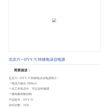
北京六一DYY-7C转移电泳仪电源
简要描述：
北京六一DYY-7C转移电泳仪电源简介：
＊电流大输出 2000mA
＊在工作状态中，可以实时微调
＊微电脑智能控制
＊液晶显示，同时显示电压、电流和定时时间
产品型号：
DYY-7C
＊连续可调
访问次数：
1656