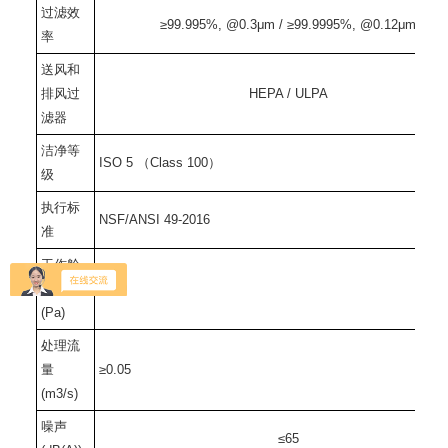
过滤效
≥99.995%, @0.3μm / ≥99.9995%, @0.12μm
率
送风和
排风过
HEPA / ULPA
滤器
洁净等
ISO 5 （Class 100）
级
执行标
NSF/ANSI 49-2016
准
工作舱
负压
≥120
(Pa)
处理流
量
≥0.05
(m3/s)
噪声
≤65