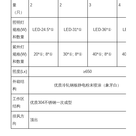
量
2
2
3
4
（只）
照明灯
规格(W)
LED-24.5*①
LED-31*①
LED-36*①
LED-3
和数量
紫外灯
规格(W)
20*①; 8*①
30*①; 8*①
40*①; 8*①
40*①; 
和数量
照度(Lx)
≥650
外箱结
优质冷轧钢板静电粉末喷涂（象牙白）
构
工作区
优质304不锈钢一次成型
结构
排风方
顶出
向