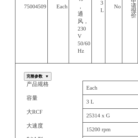
申
3
请
75004509
Each
，
No
L
报
通
价
风，
230
V
50/60
Hz
完整参数
▼
产品规格
Each
容量
3 L
大RCF
25314 x G
大速度
15200 rpm