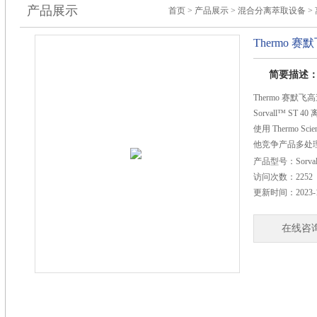
产品展示
首页
>
产品展示
>
混合分离萃取设备
>
Thermo 
简要描述
Thermo 赛默
Sorvall™ ST 
使用 Thermo Sci
他竞争产品多处理 
100% 的带生
产品型号：
Sorva
机工效学设计，
访问次数：
2252
处理操作。创新
更新时间：
2023-
变得安全、简单
在线咨