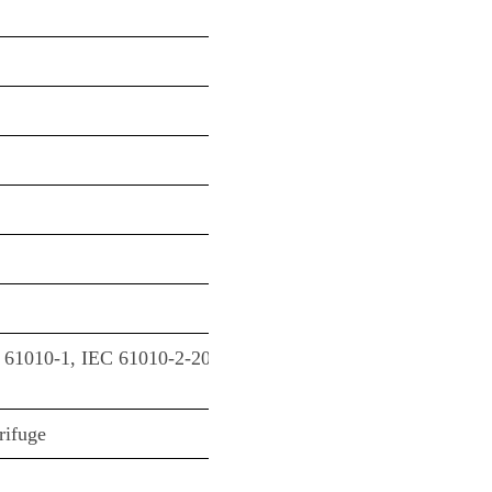
61010-1, IEC 61010-2-202, IEC 61010-2-101. CSA, Certifie
rifuge