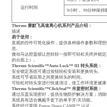
运行时间
9小时， 99分钟保持
Thermo 赛默飞高速离心机系列
产品介绍：
描述
易于使用：
直观的控件可简化操作，提供各种操作参数和理想
息。
微动马达腔盖锁让您轻轻一按即可轻松关闭并锁定
的台面上）。
Thermo Scientific
™
Auto-Lock™ III 转头系统：
安全锁定系统可通过按钮轻松安装和更换转头。
系统可节省应用之间更换转头的时间。
可轻松对转头室进行快速清洁，使工作环境更健康
Thermo Scientific
™
ClickSeal™ 吊篮密封系统：
通过压盖实现密封，提供生物防护解决方案；消除
系统具有适合佩戴手套下的单手开/关功能。
系统经过英国 Porton Down CAMR™ 认证。