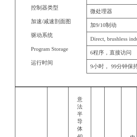
控制器类型
微处理器
加速/减速剖面图
加9/10制动
驱动系统
Direct, brushless ind
Program Storage
6程序，直接访问
运行时间
9小时， 99分钟保
意
法
半
导
体
40