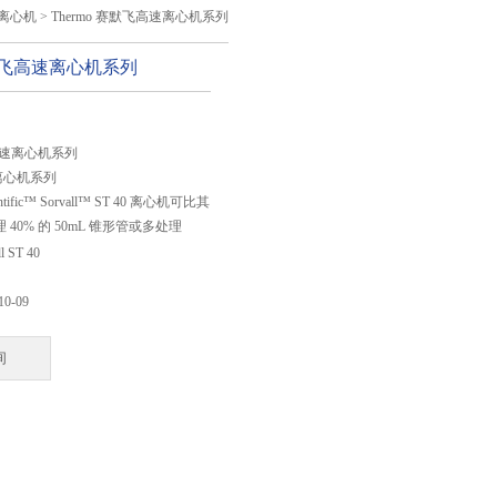
离心机
> Thermo 赛默飞高速离心机系列
赛默飞高速离心机系列
：
飞高速离心机系列
40 离心机系列
entific™ Sorvall™ ST 40 离心机可比其
40% 的 50mL 锥形管或多处理
物封装安全密封盖，其容量大，具有人
ll ST 40
非常适合用于工作台面上常规的样品
设计使其具有市场性能，使运行操作
10-09
和舒适。
询