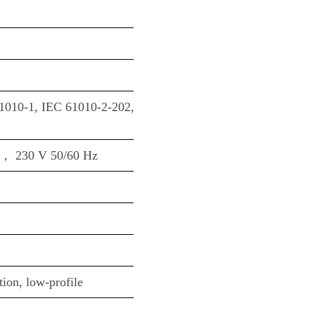
010-1, IEC 61010-2-202, IEC 61010-2-101. CSA, Certified 
30 V 50/60 Hz
tion, low-profile