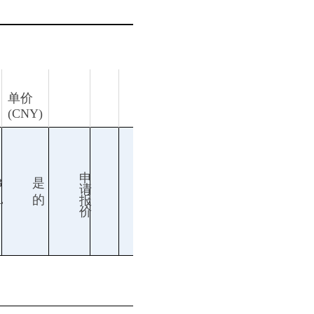
单价
(CNY)
申
3
是
请
L
的
报
价