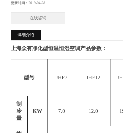
能全、结构紧凑、体积小、重量轻、噪音低、运行安全等优点
更新时间：
2019-04-28
在线咨询
详细介绍
上海众有净化型恒温恒湿空调
产品参数：
型号
JHF7
JHF12
JHF19
制
冷
KW
7.0
12.0
19.2
量