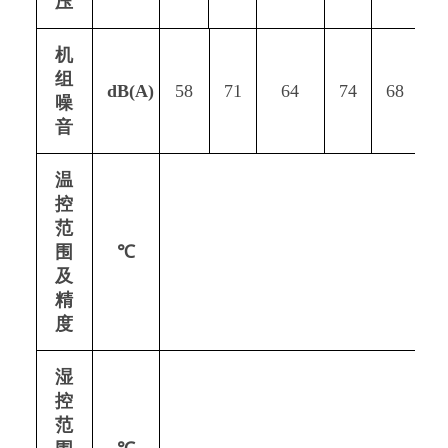
压
机
组
dB(A)
58
71
64
74
68
7
噪
音
温
控
范
围
℃
及
精
度
湿
控
范