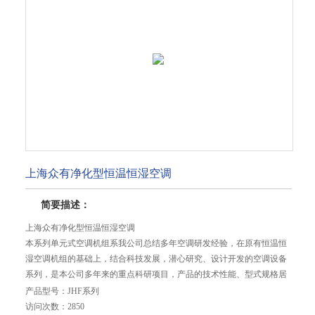
上海众有净化型恒温恒湿空调
简要描述：
上海众有净化型恒温恒湿空调
本系列单元式空调机组系我公司总结多年空调研发经验，在原有恒温恒
湿空调机组的基础上，结合科技发展，潜心研究、设计开发的空调设备
系列，是本公司多年来的重点科研项目，产品的技术性能、型式规格居
国内水平。该产品秉承高效、节能、环保、健康的设计理念，为用户制
产品型号：
JHF系列
造的符合二十一世纪新特点的高性能产品，产品总体设计合理，具有功
访问次数：
2850