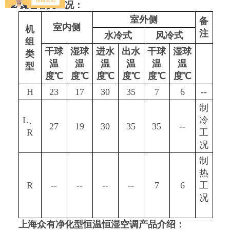
机组名义工况：
室外侧
备
室内侧
机
注
水冷式
风冷式
组
干球
湿球
进水
出水
干球
湿球
类
温
温
温
温
温
温
型
度
℃
度
℃
度
℃
度
℃
度
℃
度
℃
H
23
17
30
35
7
6
--
制
L、
冷
27
19
30
35
35
--
R
工
况
制
热
R
--
--
--
--
7
6
工
况
上海众有净化型恒温恒湿空调
产品介绍：