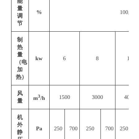
能
量
%
100,0
调
节
制
热
量
kw
6
8
10
（电
加
热）
风
3
1500
3000
4000
m
/h
量
机
外
Pa
250
700
250
700
250
8
静