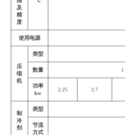
围
℃
及
精
度
使用电源
类型
压
数量
1
缩
机
功率
2.25
3.7
6
kw
类型
制
冷
节流
剂
方式