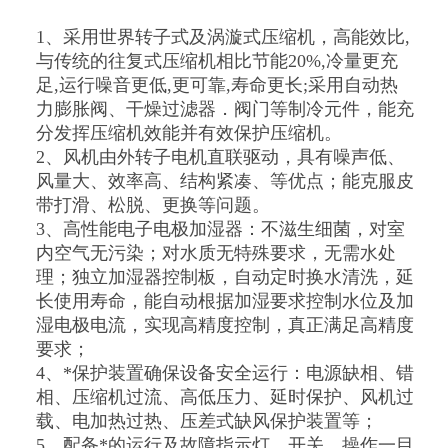
1、采用世界转子式及涡漩式压缩机，高能效比,
与传统的往复式压缩机相比节能20%,冷量更充
足,运行噪音更低,更可靠,寿命更长;采用自动热
力膨胀阀、干燥过滤器．阀门等制冷元件，能充
分发挥压缩机效能并有效保护压缩机。
2、风机由外转子电机直联驱动，具有噪声低、
风量大、效率高、结构紧凑、等优点；能克服皮
带打滑、松脱、更换等问题。
3、高性能电子电极加湿器：不滋生细菌，对室
内空气无污染；对水质无特殊要求，无需水处
理；独立加湿器控制板，自动定时换水清洗，延
长使用寿命，能自动根据加湿要求控制水位及加
湿电极电流，实现高精度控制，真正满足高精度
要求；
4、*保护装置确保设备安全运行：电源缺相、错
相、压缩机过流、高低压力、延时保护、风机过
载、电加热过热、压差式缺风保护装置等；
5、配备*的运行及故障指示灯、开关，操作一目