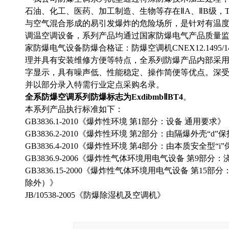
石油、化工、医药、加工制造、生物等存在ⅡA、ⅡB级，T
与空气混合形成的易引发爆炸的危险场所，是针对有温
调温空调设备，系列产品均通过国家防爆电气产品质量
家防爆电气设备防爆合格证：防爆空调机CNEX12.1495/
理并具有安装维修方便等特点，全系列防爆产品内部采
字显示，具有噪声低、性能稳定、操作简便等优点。深
并以部分录入特需行业定点采购名录。
全系防爆空调系列防爆标志为ExdibmbⅡBT4
。
本系列产品执行标准如下：
GB3836.1-2010
《爆炸性环境 第1部分：设备 通用要求》
GB3836.2-2010
《爆炸性环境 第2部分：由隔爆外壳“d”
GB3836.4-2010
《爆炸性环境 第4部分：由本质安全型“i
GB3836.9-2006
《爆炸性气体环境用电气设备 第9部分：浇
GB3836.15-2000
《爆炸性气体环境用电气设备 第15部分
除外）》
JB/10538-2005
《防爆除湿机及空调机》