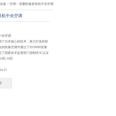
菌设备
>
空调
> 英鹏防爆多联机中央空调
联机中央空调
：
中央空调
用了日本核心的技术，致力打造的防
的防爆空调均通过了ISO9000质量
过了国家技术监督部门强制性3C认证
14匹-16匹
04-25
询