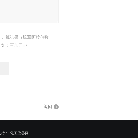
入计算结果（填写阿拉伯数
，如：三加四=7
返回
支持：
化工仪器网