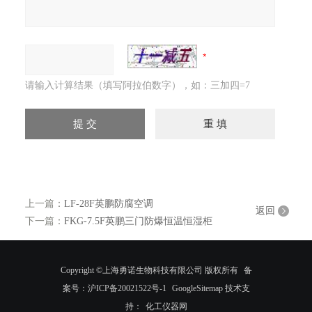
请输入计算结果（填写阿拉伯数字），如：三加四=7
上一篇：
LF-28F英鹏防腐空调
返回
下一篇：
FKG-7.5F英鹏三门防爆恒温恒湿柜
Copyright ©上海勇诺生物科技有限公司 版权所有
备
案号：沪ICP备20021522号-1
GoogleSitemap
技术支
持：
化工仪器网