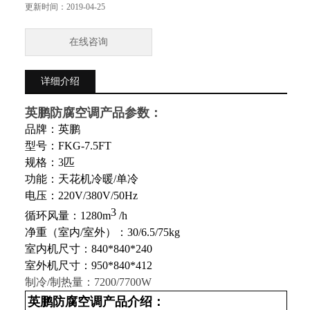
循环风量：550m3 /h
更新时间：
2019-04-25
净重（室内/室外）：31/59kg
室内机尺寸：805*290*219
在线咨询
室外机尺寸：888*540*320
制冷/制热量：3. 5kw
详细介绍
英鹏防腐空调产品参数：
品牌：英鹏
型号：
FKG
-
7.5F
T
规格：3匹
功能：
天花机冷暖/单冷
电压：
220
V
/380
V
/50
Hz
3
循环风量：
1280
m
/h
净重（室内/室外）：
30/6.5/75
kg
室内机尺寸：8
40
*8
40
*
240
室外机尺寸：
950
*
840
*
412
制冷/制热量：
7200/7700
W
英鹏防腐空调产品介绍：