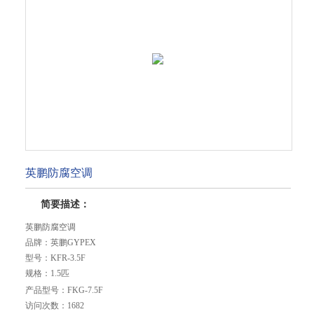
英鹏防腐空调
简要描述：
英鹏防腐空调
品牌：英鹏GYPEX
型号：KFR-3.5F
规格：1.5匹
功能：挂式冷暖/单冷
产品型号：
FKG-7.5F
电压：220V/50Hz
访问次数：
1682