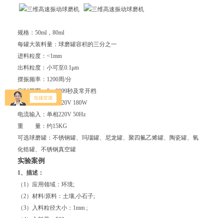
规格：50ml，80ml
每罐大装料量：球磨罐容积的三分之一
进料粒度：<1mm
出料粒度：小可至0.1μm
摆振频率：1200周/分
定时范围：0～9999秒及常开档
电机规格：单相220V 180W
电流输入：单相220V 50Hz
重 量：约15KG
可选球磨罐：不锈钢罐、玛瑙罐、尼龙罐、聚四氟乙烯罐、陶瓷罐、氧
化锆罐、不锈钢真空罐
实验案例
1、描述：
（1）应用领域：环境;
（2）材料/原料：土壤,小石子;
（3）入料粒径大小：1mm ;