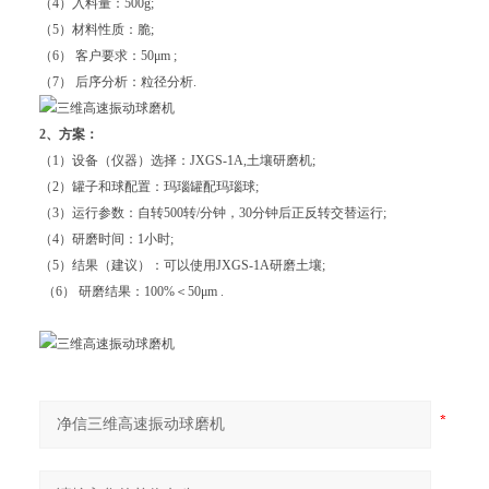
（4）入料量：500g;
（5）材料性质：脆;
（6） 客户要求：50μm ;
（7） 后序分析：粒径分析.
2、方案：
（1）设备（仪器）选择：JXGS-1A,土壤研磨机;
（2）罐子和球配置：玛瑙罐配玛瑙球;
（3）运行参数：自转500转/分钟，30分钟后正反转交替运行;
（4）研磨时间：1小时;
（5）结果（建议）：可以使用JXGS-1A研磨土壤;
（6） 研磨结果：100%＜50μm .