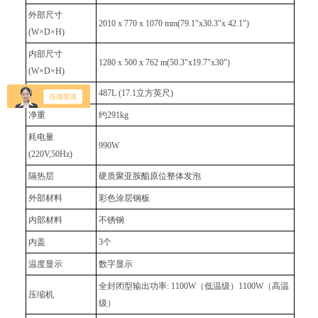
外部尺寸
2010 x 770 x 1070 mm(79.1"x30.3"x 42.1")
(W×D×H)
内部尺寸
1280 x 500 x 762 m(50.3"x19.7"x30")
(W×D×H)
有效容积
487L (17.1立方英尺)
净重
约291kg
耗电量
990W
(220V,50Hz)
隔热层
硬质聚亚胺酯原位整体发泡
外部材料
彩色涂层钢板
内部材料
不锈钢
内盖
3个
温度显示
数字显示
全封闭型输出功率: 1100W（低温级）1100W（高温
压缩机
级）