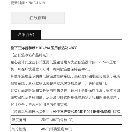
织贮藏以及各种测试。
更新时间：
2019-11-19
在线咨询
详细介绍
松下三洋普和希MDF-594 医用低温箱 -86℃
【超低温冰箱产品特点】：
精心设计的这些卧式医用低温箱使用专为超低温设计的Cool Safe压缩
机，可在环境温度30℃时，将内部温度保持在-86℃。
带数字温度显示的微电脑温度控制系统，高精度的铂电阻传感器，视听
报警系统，聚亚胺酯原位整体发泡隔热层及易于开关的铰链门。
此类产品是医院和实验室的理想选择，适用于长期保存血液，标本和组
织贮藏以及各种测试。从经济型卧式医用低温箱到大容积医用低温箱，
尺寸齐全，符合不同用户的使用需求。
【超低温冰箱技术参数】：
松下三洋普和希MDF-594 医用低温箱 -86℃
温度范围
-50℃~-86℃(每档1℃)
制冷性能
-86℃(环境温度30℃)