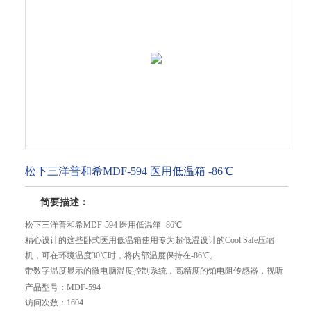
松下三洋普和希MDF-594 医用低温箱 -86℃
简要描述：
松下三洋普和希MDF-594 医用低温箱 -86℃
精心设计的这些卧式医用低温箱使用专为超低温设计的Cool Safe压缩
机，可在环境温度30℃时，将内部温度保持在-86℃。
带数字温度显示的微电脑温度控制系统，高精度的铂电阻传感器，视听
报警系统，聚亚胺酯原位整体发泡隔热层及易于开关的铰链门。
产品型号：
MDF-594
此类产品是医院和实验室的理想选择，适用于长期保存血液，标本和组
访问次数：
1604