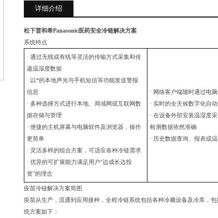
详细介绍
松下普和希Panasonic医药安全冷链解决方案
系统特点
· 通过无线或有线等灵活的传输方式采集和传
递温湿度数据
· 以*的本地声光与手机短信等功能发送警报
信息
· 网络客户端随时通过电
· 多种选择方式进行本地、局域网或互联网数
· 实时的全天候数字化自
据存储与管理
· 在设备外部安装温湿度
· 便捷的主机屏幕与电脑软件及浏览器，操作
检测数据依然准确
更简单
· 历史数据查询、报表或
· 灵活多样的组合方案，可适应各种冷链需求
· 优异的可扩展能力满足用户“边成长边投
资"的理念
疫苗冷链解决方案简图
疫苗从生产，流通到应用接种，全程冷链系统包括各种冷藏设备及冷库，包
统方案如下：