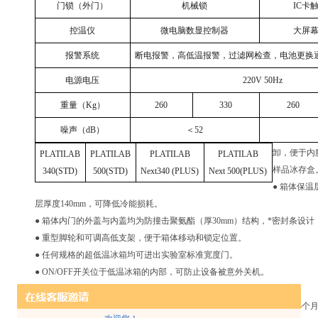
门锁（外门）
机械锁
IC
卡
控温仪
微电脑数显控制器
大屏
报警系统
断电报警，高低温报警，过滤网检查，电池更换
电源电压
220V 50Hz
重量（Kg）
260
330
260
噪声（dB）
＜52
卸，便于内
PLATILAB
PLATILAB
PLATILAB
PLATILAB
样品冰存盒
340(STD)
500(STD)
Next340 (PLUS)
Next 500(PLUS)
● 箱体保
层厚度140mm，可降低冷能损耗。
● 箱体内门的外盖与内盖均为防撞击聚氨酯（厚30mm）结构，*密封条设
● 重型脚轮和可调高低支架，便于箱体移动和锁定位置。
● 任何规格的超低温冰箱均可进出实验室标准宽度门。
● ON/OFF开关位于低温冰箱的内部，可防止设备被意外关机。
数据记录与售后支持
● 数字记录仪：集成数据记录仪可实现连续监控和记录，数据可以存储3个月