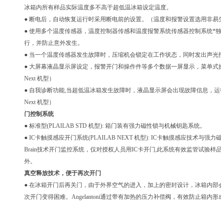
冰箱内所有样品实际温度多不高于超低温冰箱设定温度。
● 断电后，自动恢复运行时采用断电前的设置。（温度和报警设置选用非易
● 使用多个温度传感器，温度控制器传感和温度报警系统传感器控制系统*
行，并防止意外发生。
● 当一个温度传感器发生故障时，压缩机会锁定在工作状态，同时发出声光
● 大屏幕液晶显示屏设定，报警开门和操作件等多个数据一屏显示，菜单式操作
Next 机型）
● 自我诊断功能,当超低温冰箱发生故障时，液晶显示屏会出现故障信息，运行
Next 机型）
门控制系统
● 标准型(PLAILAB STD 机型): 箱门装有强力磁性锁与机械钥匙系统。
● IC卡触摸感应开门系统(PLAILAB NEXT 机型): IC卡触摸感应技术与强
Brain技术开门监控系统，仅对授权人员用IC卡开门,此系统有效监管试验样
外。
真空释放技术，便于再次开门
● 在冰箱开门后再关门，由于外界空气的进入，加上的密封设计，冰箱内部
次开门变得困难。Angelantoni通过带有加热的压力补偿阀，有效防止箱