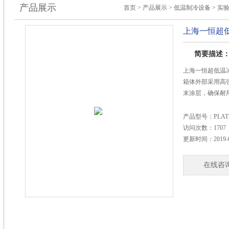
产品展示
首页
>
产品展示
>
低温制冷设备
>
实
上海一恒超
简要描述
上海一恒超低温
箱体外部采用高
末涂层，确保耐
● 箱体内腔均采
产品型号：
PLA
AIS1304）,
访问次数：
1707
更新时间：
2019-
● 不锈钢搁板
的清洗工作，并
在线咨
● 箱体保温层采
度140mm，可