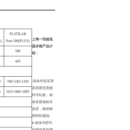
PLATILAB
上海一恒超低
S)
Next 500(PLUS)
温冰箱
产品介
500
绍：
420
点
箱体外部采用
0
700
×530×1350
高强度优质镀
5
1015
×900×1985
锌冷轧板，箱
体表面做粉末
涂层，确保耐
用和防腐蚀。
● 箱体内腔均
采用优质低磷