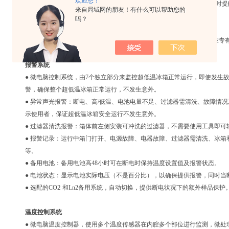
欢迎您！
● 远程报警连接点：用于连接用户提供的外部报警/监视系统的接口，及时
来自局域网的朋友！有什么可以帮助您的
复试验，避免造成损失。
吗？
● 装有安全数据（SD）卡插槽，便于数据下载。
● 以太网接口（WiFi可选），提供了与外部之间的连接，可通过Cryolog
的报警和参数状态。
报警系统
● 微电脑控制系统，由7个独立部分来监控超低温冰箱正常运行，即使发生
警，确保整个超低温冰箱正常运行，不发生意外。
● 异常声光报警：断电、高/低温、电池电量不足、过滤器需清洗、故障情
示使用者，保证超低温冰箱安全运行不发生意外。
● 过滤器清洗报警：箱体前左侧安装可冲洗的过滤器，不需要使用工具即可
● 报警记录：运行中箱门打开、电源故障、电器故障、过滤器需清洗、冰箱
等。
● 备用电池：备用电池高48小时可在断电时保持温度设置值及报警状态。
● 电池状态：显示电池实际电压（不是百分比），以确保提供报警，同时当
2
● 选配的CO
和Ln2备用系统，自动切换，提供断电状况下的额外样品保护
温度控制系统
● 微电脑温度控制器，使用多个温度传感器在内腔多个部位进行监测，微处