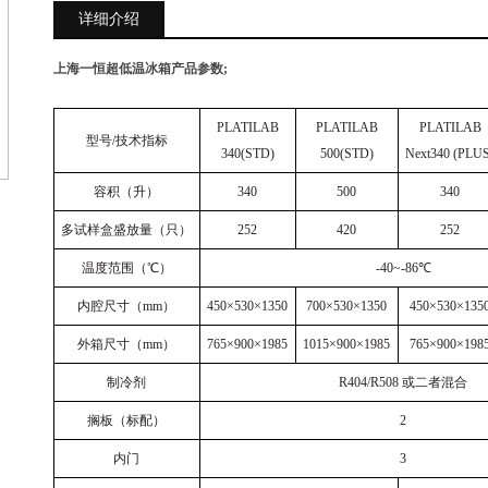
详细介绍
上海一恒超低温冰箱
产品参数;
PLATILAB
PLATILAB
PLATILAB
型号/技术指标
340(STD)
500(STD)
Next340 (PLU
容积（升）
340
500
340
多试样盒盛放量（只）
252
420
252
温度范围（℃）
-40~-86
℃
内腔尺寸（mm）
450
×530×1350
700
×530×1350
450
×530×135
外箱尺寸（mm）
765
×900×1985
1015
×900×1985
765
×900×198
制冷剂
R404/R508
或二者混合
搁板（标配）
2
内门
3