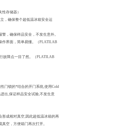
失性存储器）
独立，确保整个超低温冰箱安全运
报警，确保样品安全，不发生意外。
界面，简单易懂。（PLATILAB
故障点一目了然。（PLATILAB
力磁性门锁的*结合的开门系统,使用Cold
品进出,保证样品安全试验,不发生意
会形成相对真空,因此超低温冰箱的再
内形成真空，方便箱门再次打开。