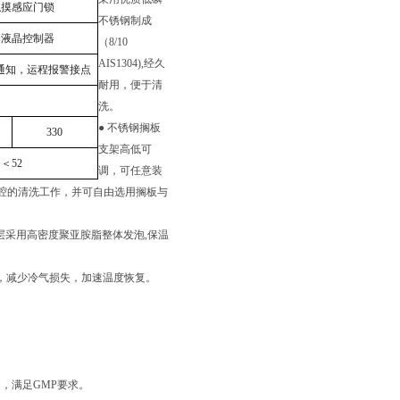
触摸感应门锁
不锈钢制成
幕液晶控制器
（8/10
AIS1304),经久
通知，运程报警接点
耐用，便于清
洗。
● 不锈钢搁板
330
支架高低可
＜52
调，可任意装
腔的清洗工作，并可自由选用搁板与
。
温层采用高密度聚亚胺脂整体发泡,保温
计，减少冷气损失，加速温度恢复。
，满足GMP要求。