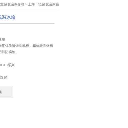
验室超低温保存箱
> 上海一恒超低温冰箱
低温冰箱
：
冰箱
强度优质镀锌冷轧板，箱体表面做粉
用和防腐蚀。
用优质低磷不锈钢制成（8/10
TILAB系列
经久耐用，便于清洗。
05-05
支架高低可调，可任意装卸，便于内腔
可自由选用搁板与样品冰存盒。
询
用高密度聚亚胺脂整体发泡,保温层厚
降低冷能损耗。