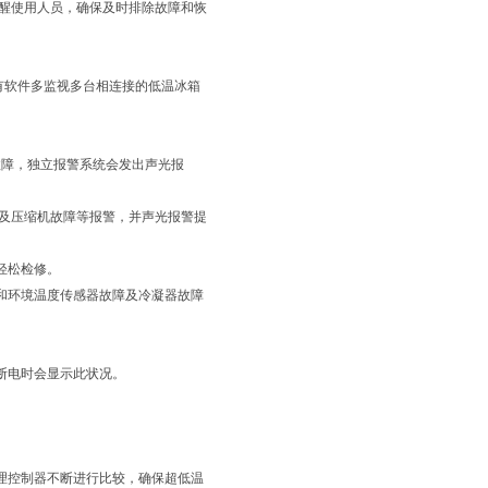
提醒使用人员，确保及时排除故障和恢
2专有软件多监视多台相连接的低温冰箱
故障，独立报警系统会发出声光报
况及压缩机故障等报警，并声光报警提
轻松检修。
和环境温度传感器故障及冷凝器故障
断电时会显示此状况。
。
理控制器不断进行比较，确保超低温