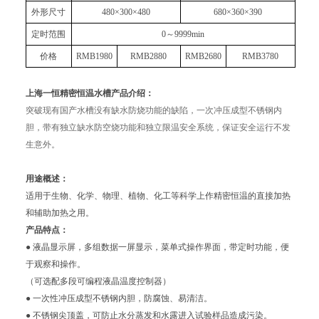
外形尺寸
480×300×480
680×360×390
定时范围
0
～9999min
价格
RMB1980
RMB2880
RMB2680
RMB3780
上海一恒精密恒温水槽
产品介绍：
突破现有国产水槽没有缺水防烧功能的缺陷，一次冲压成型不锈钢内
胆，带有独立缺水防空烧功能和独立限温安全系统，保证安全运行不发
生意外。
用途概述：
适用于生物、化学、物理、植物、化工等科学上作精密恒温的直接加热
和辅助加热之用。
产品特点：
●
液晶显示屏，多组数据一屏显示，菜单式操作界面，带定时功能，便
于观察和操作。
（可选配多段可编程液晶温度控制器）
●
一次性冲压成型不锈钢内胆，防腐蚀、易清洁。
●
不锈钢尖顶盖，可防止水分蒸发和水露进入试验样品造成污染。