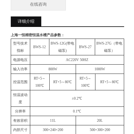
在线咨询
详细介绍
上海一恒精密恒温水槽
产品参数：
型号技术
BWS-12G(
带电
BWS-27G
（带电
BWS-12
BWS-27
指标
磁泵)
磁泵）
电源电压
AC220V 50HZ
输入功率
800W
1000W
RT+5
～
RT+5
～
控温范围
RT+5
～80℃
RT+5
～80℃
100℃
100℃
恒温波动
±0.2
℃
度
分辨率
0.1
℃
有效容积
11L
20L
内胆尺寸
300×240×200
500×300×200