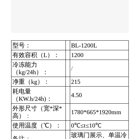
型号：
BL-1200L
有效容积（L）：
1200
冷冻能力
/
（kg/24h）：
净重（kg）：
215
耗电量
4.50
（KW.h/24h)：
外形尺寸（宽*深*
1780*665*1920mm
高）
：
使用温度（℃）：
0℃≤t≤10
℃
玻璃门展示、单温冷
备注
：