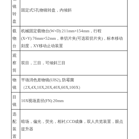
镜
固定式5孔物镜转盘，内倾斜
转
盘
载
机械固定载物台(W×D):211mm×154mm，行程
物
(X×Y):76mm×52mm，单切片夹(可选双切片夹)，标本移动
台
刻度，XY移动止动装置
观
察
双目，三目，可倾斜三目
筒
物
平场消色差物镜(UIS2), 防霉菌
镜
（2X,4X,10X,20X,40X,60X,100X）
目
10X
视场直径(FN):20mm
镜
选
配
暗场，偏光，荧光，相衬,CCD成像，双人共览装置，眼点
装
提升器
置