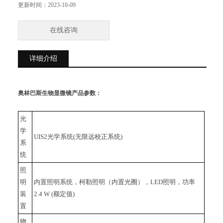
更新时间：
2023-10-09
在线咨询
详细介绍
奥林巴斯生物显微镜
产品参数：
光
学
UIS2
光学系统(无限远校正系统)
系
统
照
明
内置照明系统，柯勒照明（内置光圈），LED照明，功率
装
2.4 W (额定值)
置
物