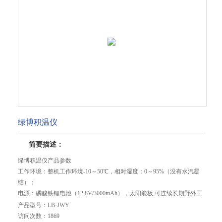
绿博积温仪
简要描述：
绿博积温仪产品参数
工作环境：整机工作环境-10～50℃，相对湿度：0～95%（没有水汽凝
结）；
电源：磷酸铁锂电池（12.8V/3000mAh），太阳能板,可连续长期野外工
作；
产品型号：
LB-JWY
显示：122×32点阵；
访问次数：
1869