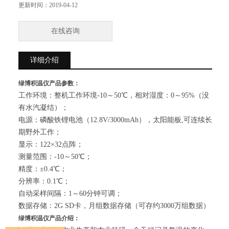
测量范围：-10～50℃；
更新时间：
2019-04-12
精度：±0.4℃；
分辨率：0.1℃；
在线咨询
自动采样间隔：1～60分钟可调；
数据存储：2G SD卡，月组数据存储（可存约3000万组数据）
详细介绍
绿博积温仪
产品参数：
工作环境：整机工作环境-10～50℃，相对湿度：0～95%（没
有水汽凝结）；
电源：磷酸铁锂电池（12.8V/3000mAh），太阳能板,可连续长
期野外工作；
显示：122×32点阵；
测量范围：-10～50℃；
精度：±0.4℃；
分辨率：0.1℃；
自动采样间隔：1～60分钟可调；
数据存储：2G SD卡，月组数据存储（可存约3000万组数据）
绿博积温仪
产品介绍：