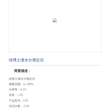
绿博土壤水分测定仪
简要描述：
绿博土壤水分测定仪
测量范围：0--100%
分辨率：0.1%
误差：≤3%
测试时间：≤2秒
产品型号：
LTS
记录时间：5分钟---99小时
访问次数：
1518