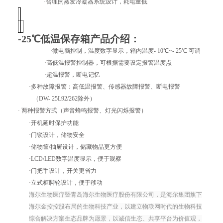
·合理的蒸发冷凝器系统设计，耗电量低
-25℃低温保存箱
产品介绍：
·
微电脑控制，温度数字显示，箱内温度-
10℃~
-
25℃
可调
·高低温报警控制器，可根据需要设定报警温度点
·超温报警，断电记忆
·多种故障报警：高低温报警、传感器故障报警、断电报警
（DW- 25L92/262除外）
两种报警方式（声音蜂鸣报警、灯光闪烁报警）
·
·开机延时保护功能
·门锁设计，储物安全
·储物筐/抽屉设计，储藏物品更方便
·LCD/LED数字温度显示，便于观察
·门把手设计，开关更省力
·立式柜脚轮设计，便于移动
海尔生物医疗暨青岛海尔生物医疗股份有限公司，是海尔集团旗下
海尔金控控股布局的生物科技产业，以建立物联网时代的生物科技
综合解决方案生态品牌为愿景，以诚信生态、共享平台为价值观，