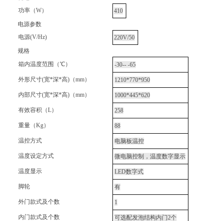
功率（W）
410
电源参数
电源(V/Hz)
220V/50
规格
箱内温度范围（℃）
-30-- -65
外形尺寸(宽*深*高)（mm）
1210*770*950
内部尺寸(宽*深*高)（mm）
1000*445*620
有效容积（L）
258
重量（Kg）
88
温控方式
电脑板温控
温度设定方式
微电脑控制，温度数字显示
温度显示
LED数字式
脚轮
有
外门款式及个数
1
内门款式及个数
可选配发泡结构内门2个