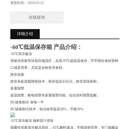
产品形式
更新时间：
2019-03-22
卧式
噪音
在线咨询
耗电量
功率（W）
详细介绍
410
电源参数
-60℃低温保存箱
产品介绍：
电源（V/Hz）
220V/50
-65℃深冷极冻
规格
突破传统家用冰箱存储温区，实现-65℃超低温保存，牢牢锁住食材原鲜
箱内温度范围（℃）
口感及营养，尤其是金枪鱼等食材。
-30-- -65
静音低噪
外形尺寸（宽*深*高）（mm）
静音风机搭载降噪技术，噪音低至43分贝，静享原味新鲜。
1210*770*950
多重报警
内部尺寸（宽*深*高）（mm）
超温报警、断电报警等多重报警功能，短信实时报警提醒。
1000*445*620
HC碳氢制冷 省电一半
有效容积（L）
HC碳氢制冷技术，制冷效率提高30%，节能50%
258
-65℃深冷极冻 储鲜原汁原味
颠覆性创新深冷极冻系统，-65℃瞬时速冻，牢锁原鲜营养，专门储藏金