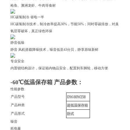
枪鱼、澳洲龙虾、牛肉等食材
HC碳氢制冷 省电一半
HC碳氢制冷技术，制冷效率提高30%，节能50%；同时零碳排放，对臭
氧层零破坏，真正绿色环保
静音低噪
静音 风机搭载降噪技术，噪音低至43分贝，静享原味新鲜
专业安全
内置锁结构设计，保证箱内物品安全，配置刹车脚轮，移动方便
-60℃低温保存箱
产品参数：
性能参数
产品型号
DW-60W258
产品种类
超低温保存箱
产品形式
卧式
噪音
耗电量