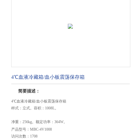
4℃血液冷藏箱/血小板震荡保存箱
简要描述：
4℃血液冷藏箱/血小板震荡保存箱
样式：立式。容积：1008L。
净重：256kg。额定功率：364W。
产品型号：
MBC-4V1008
噪音值：53.6dB。
访问次数：
1708