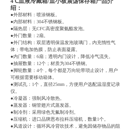
4℃血液冷藏箱/血小板震荡保存箱
产品介
绍：
●
外部材料：喷涂钢板。
●
内部材料：304不锈钢板。
●
隔热层：
无CFC高密度聚氨酯发泡。
●
外门数量：
2
扇。
●
外门结构：
双层透明保温发泡玻璃门，内充惰性气
体
；带电加热膜，防止表面凝露。
●
内门数量：
6
扇；透明内门设计，降低冷气流失。
●
抽屉数量：
12
个；材质为3
04
不锈钢。
●
脚轮数量：4个，每个都是万向轮带琐止设计，
用户
可根据需要移动箱体。
●
测试孔：1个，直径2
5
mm，方便用户选配温湿度记录
仪。
●
冷凝器：强制风冷散热。
●
蒸发器：铜管翅片式蒸发器。
●
制冷剂：采用绿色无氟制冷剂。
●
压缩机：进口品牌恩布拉科压缩机，数量1个。
●
风道设计：循环风冷背吹技术，避免因储存物品的阻