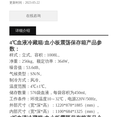
更新时间：
2023-05-22
气候类型：SN/N。
在线咨询
制冷方式：风冷。
详细介绍
温度范围：4℃±1℃。
4℃血液冷藏箱/血小板震荡保存箱
产品参
储存数量：576袋血液，每袋容积为450ml。
数：
工作条件：环境温度10～32℃，电源220V/50Hz。
样式：立式。
容积：
1008
L。
净重：
256
kg。
额定功率：
364W
。
外部尺寸（宽*深*高）：1220*878*1885（mm）。
噪音值：
53.6
d
B
。
气候类型：
SN/N
。
制冷方式
：风冷。
温度范围：
4
℃±
1
℃。
储存数量：
576
袋血液，每袋容积为450ml。
工作条件：环境温度10～32℃，电源220V/50Hz。
外部尺寸（宽*深*高）：1220*
878
*1885（mm）。
内部尺寸（宽*深*高）：1100*
684
*1325（mm）。