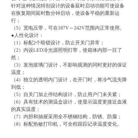
针对这种情况特别设计的设备延时启动功能可使设备
在恢复期间延时数分钟启动，使设备平稳的重新运
行；
（
5
）宽电压带，可在187V～242V范围内正常使用。
●
人性化设计：
（
1
）标配
2
个暗锁
设计，防止开关门异常；
（
2
）
内设LED冷光源照明灯带，使箱体内部一目了
然；
（
3
）发泡玻璃门设计，不影响观测的同时更好的保证
温度；
（
4
）独立的透明内门设计，在开门时，将冷气流失降
到低；
（
5
）自关门加止停结构设计，防止用户门未关紧；
（
6
）具有技术的测温盒设计，使显示温度更接近血液
的真实温度；
（
7
）内胆和抽屉采用全不锈钢结构，防锈、防腐；
（
8
）标配热敏打印机，可全程跟踪记录温度变化。