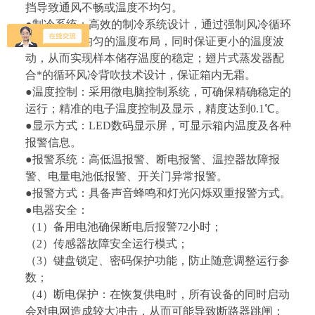
挡导致通风不畅或温度不均匀
。
●
制冷系统：高效的制冷系统设计，通过强制风冷循环
系统实现更均匀的温度布局，同时保证更小的温度波
动，从而实现样本储存温度的稳定；
翅片式蒸发器配
合*的循环风冷背吹技术设计，保证箱内无霜。
●
温度控制：
采用微电脑控制系统，可确保精确稳定的
运行；精准的电子温度控制及显示，精度达到0.1℃。
●
显示方式：LED数码显示屏，可显示箱内温度及各种
报警信息。
●
报警系统：高低温报警、断电报警、温控器故障报
警、电量电池低报警、
开关门异常报警。
●
报警方式：具备声音蜂鸣和灯光闪烁双重报警方式。
●
电器安全：
（1）备用电池确保断电后报警72小时；
（2）传感器故障安全运行模式；
（
3
）键盘锁定、密码保护功能，防止随意调整运行参
数；
（
4
）断电保护：在恢复供电时，所有设备的同时启动
会对电网造成较大冲击，从而可能导致断路器跳闸；