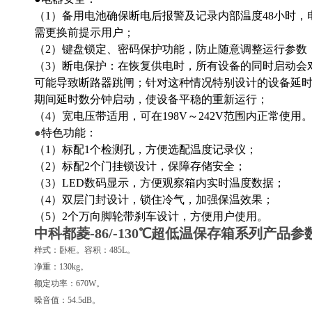
（1）备用电池确保断电后报警及记录内部温度48小时
需更换前提示用户；
（2）键盘锁定、密码保护功能，防止随意调整运行参数
（3）断电保护：在恢复供电时，所有设备的同时启动会
可能导致断路器跳闸；针对这种情况特别设计的设备延
期间延时数分钟启动，使设备平稳的重新运行；
（4）宽电压带适用，可在198V～242V范围内正常使用
●
特色功能：
（1）标配1个检测孔，方便选配温度记录仪；
（2）标配2个门挂锁设计，保障存储安全；
（3）LED数码显示，方便观察箱内实时温度数据；
（4）双层门封设计，锁住冷气，加强保温效果；
（5）2个万向脚轮带刹车设计，方便用户使用。
中科都菱-86/-130℃超低温保存箱系列
产品参
样式：卧柜。容积：485L。
净重：130kg。
额定功率：670W。
噪音值：54.5dB。