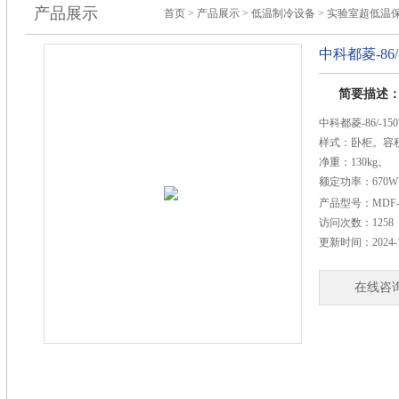
产品展示
首页
>
产品展示
>
低温制冷设备
>
实验室超低温
中科都菱-86
简要描述
中科都菱-86/-
样式：卧柜。容积
净重：130kg。
额定功率：670
噪音值：54.5dB
产品型号：
MDF-
气候类型：SN/N
访问次数：
1258
制冷方式：直冷
更新时间：
2024-
温度范围：-40℃
工作条件：环境温度
在线咨
外部尺寸（宽*深*高
内部尺寸（宽*深*高