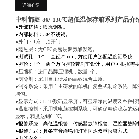
详细介绍
中科都菱-86/-130℃超低温保存箱系列
产品介
●
外部材料：喷涂钢板。
●
内部材料：304不锈钢。
●
外门：1扇，顶开门。
●
隔热层：无CFC高密度聚氨酯发泡。
●
测试孔：1个，直径25mm，方便用户选配温度记录仪。
●
脚轮：4个，两个万向脚轮带刹车设计，用户可根据需
●
压缩机：进口品牌压缩机，数量1个。
●
制冷剂：采用自主研发的高效混合工质。
●
制冷系统：
采用自主研发的单机自
复叠式制冷系统，降
均匀。
●
显示方式：LED数码显示屏，可显示箱内温度及各种报
●
温度控制：
采用微电脑控制系统，可确保精确稳定的运
显示，精度达到0.1℃。
●
报警系统：高低温报警、传感器故障报警、温控器故障
●
报警方式：具备声音蜂鸣和灯光闪烁双重报警方式。
●
电器安全：