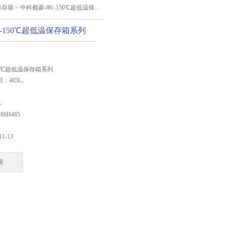
保存箱
> 中科都菱-86/-150℃超低温保存箱系列
/-150℃超低温保存箱系列
：
150℃超低温保存箱系列
：485L。
W。
。
86H485
。
。
11-13
～-86℃。
10～32℃，电源220V/50Hz。
询
）：1695*840*962（mm）。
）：1455.5*525.2*674（mm）