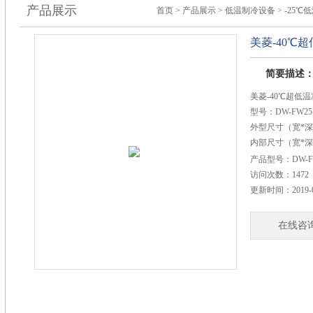
产品展示
首页
>
产品展示
>
低温制冷设备
>
-25℃
美菱-40℃
简要描述
美菱-40℃超低
型号：DW-FW25
外型尺寸（宽*深*高
内部尺寸（宽*深*高
总有效容积（升）
产品型号：
DW-F
存储温度（℃）：-
访问次数：
1472
重量（kg）：88
更新时间：
2019-
在线咨