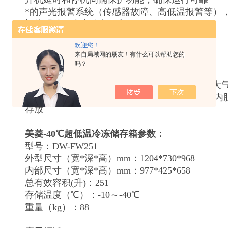
*的声光报警系统（传感器故障、高低温报警等）
门体配锁，防止随意开启
欢迎您！
来自局域网的朋友！有什么可以帮助您的
人性化设计
吗？
箱体采用SPCC钢板静电喷涂，光洁度高，美观大
(DW-FW110内胆为轧花铝板、DW-FW251／35
存放
美菱-40℃超低温冷冻储存箱
参数：
型号：DW-FW251
外型尺寸（宽*深*高）mm：1204*730*968
内部尺寸（宽*深*高）mm：977*425*658
总有效容积(升)：251
存储温度（℃）：-10～-40℃
重量（kg）：88