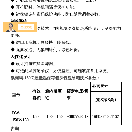
◆ 具有远程网络控制及远程报警功能。（选配）
◆ 开机延时、停机间隔等保护功能。
◆ 键盘锁定与密码保护功能，防止随意调整参数。
制冷系统
◆ 优化复叠制冷技术，*的蒸发冷凝换热系统设计，制冷能力
更强。
◆ 进口压缩机，制冷快，噪音低。
◆ 无氟发泡、无氟制冷剂，绿色环保。
人性化设计
◆ 设计抽屉式除尘滤网。
◆ 可选配温度记录仪，方便监控。可选液氮备用系统。
澳柯玛-150℃超低温保存箱深低温冰箱
技术参数：
外形尺寸
内部
有效
箱内温度
额定电压/频
型号
（宽
容积
℃
率
（宽X深X高）
高）
DW-
150L
-100~-150
~380V/50Hz
1680×740×1162
540×
150W150
咨询