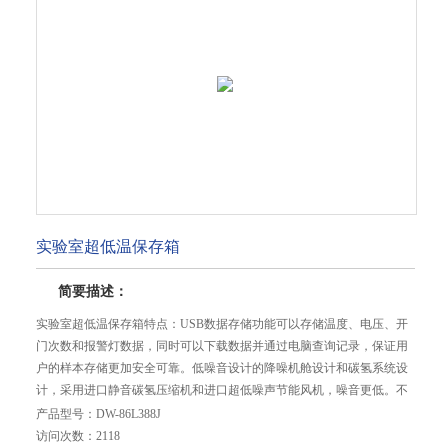
实验室超低温保存箱
简要描述：
实验室超低温保存箱特点：USB数据存储功能可以存储温度、电压、开
门次数和报警灯数据，同时可以下载数据并通过电脑查询记录，保证用
户的样本存储更加安全可靠。低噪音设计的降噪机舱设计和碳氢系统设
计，采用进口静音碳氢压缩机和进口超低噪声节能风机，噪音更低。不
结霜，工作更安心*的五层密封结构加隔热系统设计，有效消除结霜现
产品型号：
DW-86L388J
象。
访问次数：
2118