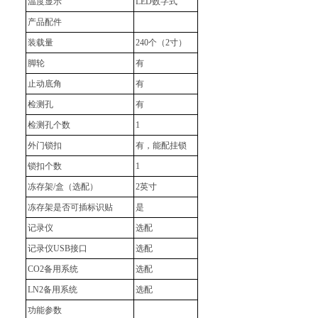
温度显示
LED数字式
产品配件
装载量
240个（2寸）
脚轮
有
止动底角
有
检测孔
有
检测孔个数
1
外门锁扣
有，能配挂锁
锁扣个数
1
冻存架/盒（选配）
2英寸
冻存架是否可插标识贴
是
记录仪
选配
记录仪USB接口
选配
CO2备用系统
选配
LN2备用系统
选配
功能参数