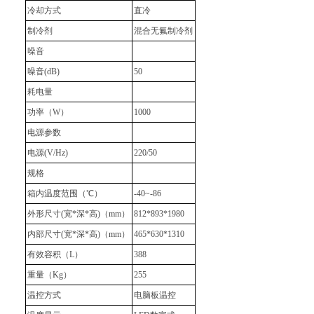
冷却方式
直冷
制冷剂
混合无氟制冷剂
噪音
噪音(dB)
50
耗电量
功率（W）
1000
电源参数
电源(V/Hz)
220/50
规格
箱内温度范围（℃）
-40~-86
外形尺寸(宽*深*高)（mm）
812*893*1980
内部尺寸(宽*深*高)（mm）
465*630*1310
有效容积（L）
388
重量（Kg）
255
温控方式
电脑板温控