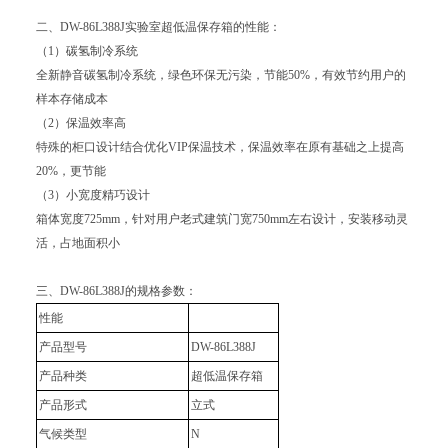
二、DW-86L388J实验室超低温保存箱的性能：
（1）碳氢制冷系统
全新静音碳氢制冷系统，绿色环保无污染，节能50%，有效节约用户的
样本存储成本
（2）保温效率高
特殊的柜口设计结合优化VIP保温技术，保温效率在原有基础之上提高
20%，更节能
（3）小宽度精巧设计
箱体宽度725mm，针对用户老式建筑门宽750mm左右设计，安装移动灵
活，占地面积小
三、DW-86L388J的规格参数：
性能
产品型号
DW-86L388J
产品种类
超低温保存箱
产品形式
立式
气候类型
N